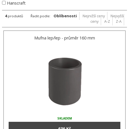
Hanscraft
4
Oblíbenosti
Nejnižší ceny
Nejvyšší
produktů
Řadit podle:
ceny
A-Z
Z-A
Mufna lep/lep - průměr 160 mm
SKLADEM
636 Kč