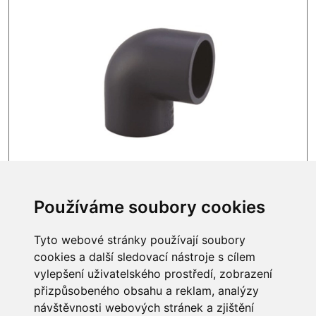
SKLADEM
985 Kč
Používáme soubory cookies
Tyto webové stránky používají soubory
cookies a další sledovací nástroje s cílem
vylepšení uživatelského prostředí, zobrazení
INFORMACE
přizpůsobeného obsahu a reklam, analýzy
návštěvnosti webových stránek a zjištění
Obchodní podmínky