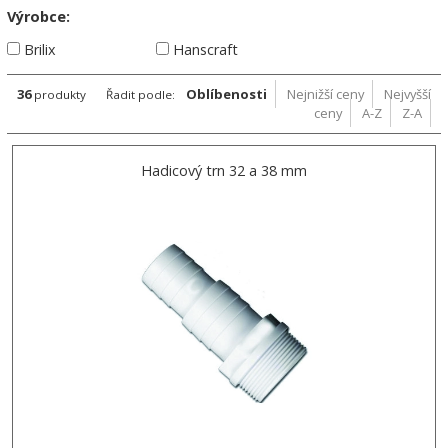
Výrobce:
Brilix
Hanscraft
36
Oblíbenosti
Nejnižší ceny
Nejvyšší
produkty
Řadit podle:
ceny
A-Z
Z-A
Hadicový trn 32 a 38 mm