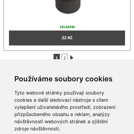
SKLADEM
22 Kč
1
2
Používáme soubory cookies
INFORMACE
Tyto webové stránky používají soubory
Obchodní podmínky
cookies a další sledovací nástroje s cílem
Zpracování a ochrana
vylepšení uživatelského prostředí, zobrazení
osobních údajů
Všechna práva vyhrazena
přizpůsobeného obsahu a reklam, analýzy
Bravura s.r.o. © 2026
Jak nakupovat
návštěvnosti webových stránek a zjištění
O nás
profesionální webové stránky: triangl web
zdroje návštěvnosti.
Kontakt
grafika: dwgd