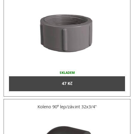
SKLADEM
47 Kč
Koleno 90° lep/záv.int 32x3/4"