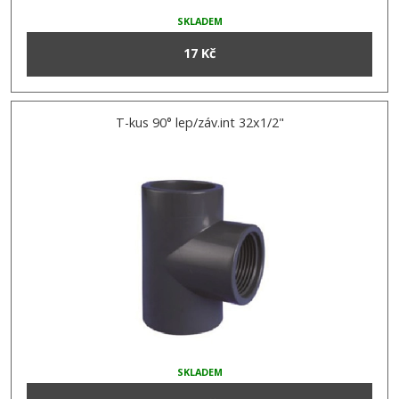
SKLADEM
17 Kč
T-kus 90° lep/záv.int 32x1/2"
SKLADEM