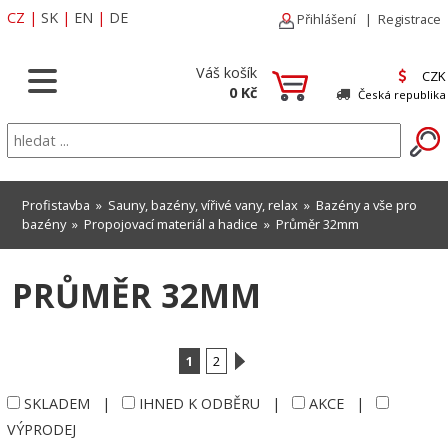
CZ
|
SK
|
EN
|
DE
Přihlášení
|
Registrace
Váš košík
CZK
0 Kč
Česká republika
Profistavba
»
Sauny, bazény, vířivé vany, relax
»
Bazény a vše pro
bazény
»
Propojovací materiál a hadice
»
Průměr 32mm
PRŮMĚR 32MM
1
2
SKLADEM
|
IHNED K ODBĚRU
|
AKCE
|
VÝPRODEJ