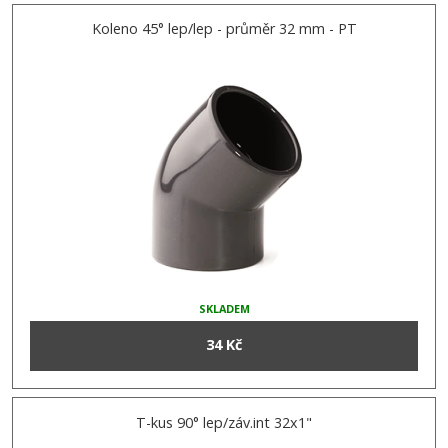
Koleno 45° lep/lep - průměr 32 mm - PT
SKLADEM
34 Kč
T-kus 90° lep/záv.int 32x1"