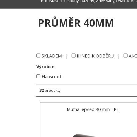
Profistavba
»
Sauny, bazény, vířivé vany, relax
»
Baz
PRŮMĚR 40MM
SKLADEM
|
IHNED K ODBĚRU
|
AKC
Výrobce:
Hanscraft
32
produkty
Mufna lep/lep 40 mm - PT