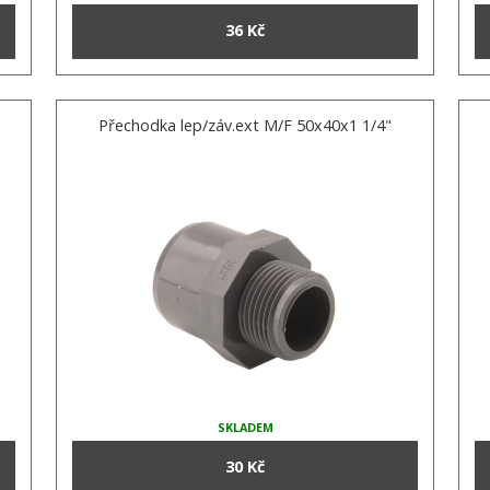
36 Kč
Přechodka lep/záv.ext M/F 50x40x1 1/4"
SKLADEM
30 Kč