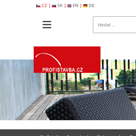
CZ
|
SK
|
EN
|
DE