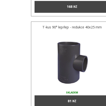
168 Kč
T-kus 90° lep/lep - redukce 40x25 mm
SKLADEM
81 Kč