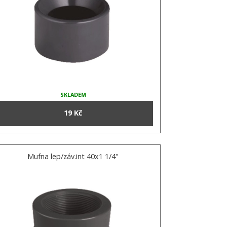
SKLADEM
19 Kč
Mufna lep/záv.int 40x1 1/4"