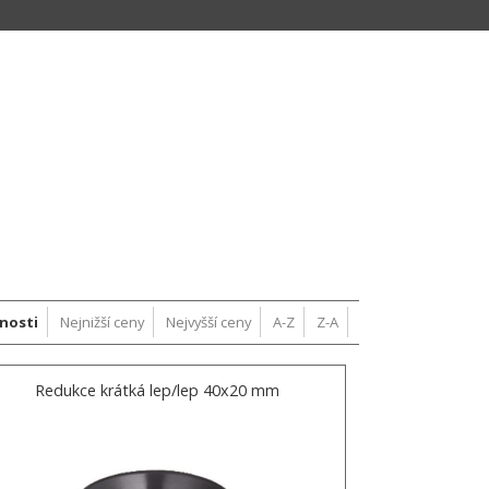
nosti
Nejnižší ceny
Nejvyšší ceny
A-Z
Z-A
Redukce krátká lep/lep 40x20 mm