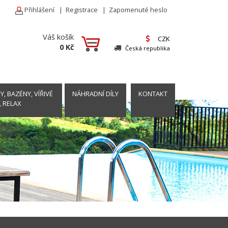
Přihlášení
|
Registrace
|
Zapomenuté heslo
Váš košík
CZK
0 Kč
Česká republika
, BAZÉNY, VÍŘIVÉ
NÁHRADNÍ DÍLY
KONTAKT
, RELAX