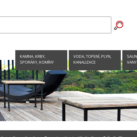
KAMNA, KRBY,
VODA, TOPENÍ, PLYN,
SAUNY
SPORÁKY, KOMÍNY
KANALIZACE
VANY