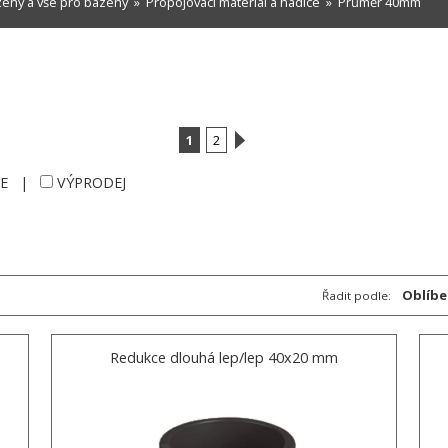
ény a vše pro bazény
»
Propojovací materiál a hadice
»
Průměr 40mm
1
2
E
|
VÝPRODEJ
Oblíbe
Řadit podle:
Redukce dlouhá lep/lep 40x20 mm