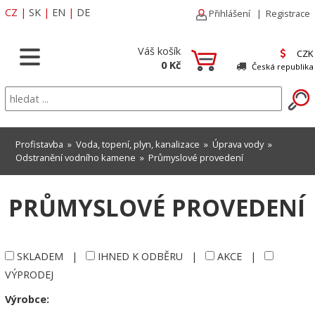
CZ
|
SK
|
EN
|
DE
Přihlášení
|
Registrace
Váš košík
CZK
0 Kč
Česká republika
Profistavba
»
Voda, topení, plyn, kanalizace
»
Úprava vody
»
Odstranění vodního kamene
»
Průmyslové provedení
PRŮMYSLOVÉ PROVEDENÍ
SKLADEM
|
IHNED K ODBĚRU
|
AKCE
|
VÝPRODEJ
Výrobce: