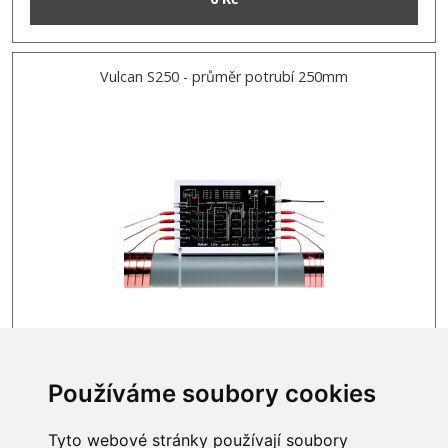
Vulcan S250 - průměr potrubí 250mm
Obvykle skladem
Používáme soubory cookies
0 Kč
Tyto webové stránky používají soubory