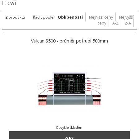
CWT
2
Oblíbenosti
Nejnižší ceny
Nejvyšší
produktů
Řadit podle:
ceny
A-Z
Z-A
Vulcan S500 - průměr potrubí 500mm
Obvykle skladem
0 Kč