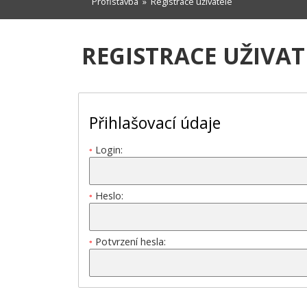
Profistavba
» Registrace uživatele
REGISTRACE UŽIVAT
Přihlašovací údaje
Login:
*
Heslo:
*
Potvrzení hesla:
*