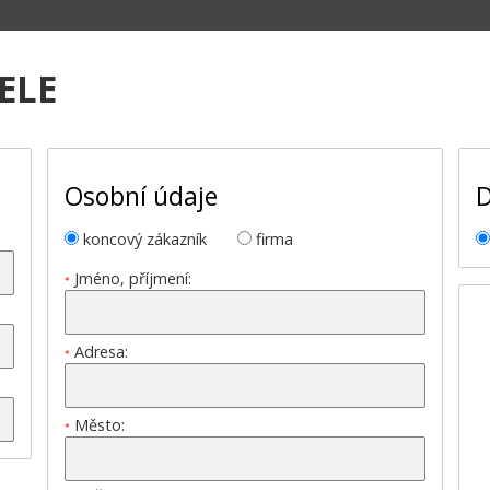
ELE
Osobní údaje
D
koncový zákazník
firma
Jméno, příjmení:
*
Adresa:
*
Město:
*