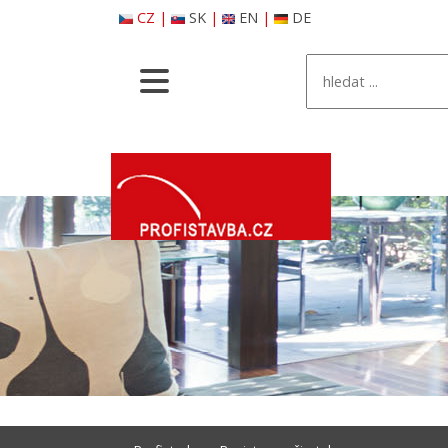
CZ
|
SK
|
EN
|
DE