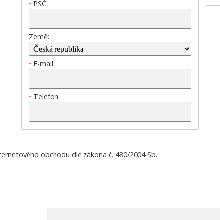
PSČ:
*
Země:
E-mail:
*
Telefon:
*
nternetového obchodu dle zákona č. 480/2004 Sb.