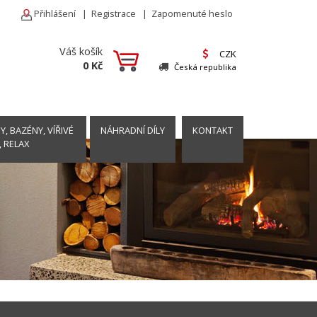
Přihlášení
|
Registrace
|
Zapomenuté heslo
Váš košík
CZK
0 Kč
Česká republika
, BAZÉNY, VÍŘIVÉ
NÁHRADNÍ DÍLY
KONTAKT
, RELAX