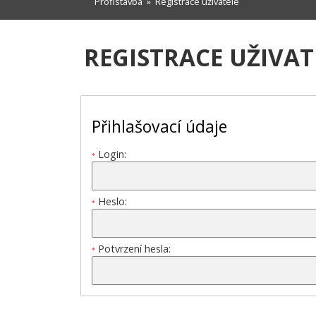
Profistavba
» Registrace uživatele
REGISTRACE UŽIVAT
Přihlašovací údaje
Login:
*
Heslo:
*
Potvrzení hesla:
*