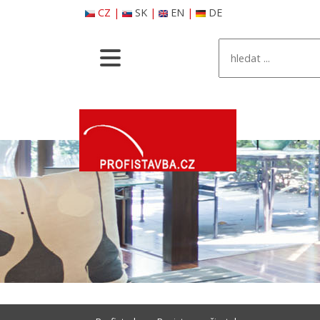
CZ
|
SK
|
EN
|
DE