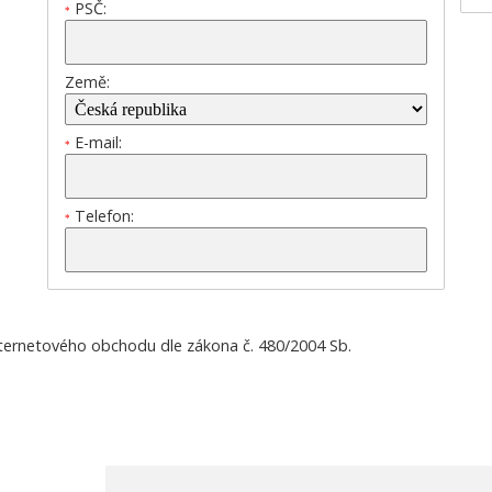
PSČ:
*
Země:
E-mail:
*
Telefon:
*
nternetového obchodu dle zákona č. 480/2004 Sb.