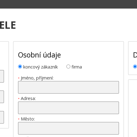
ELE
Osobní údaje
D
koncový zákazník
firma
Jméno, příjmení:
*
Adresa:
*
Město:
*