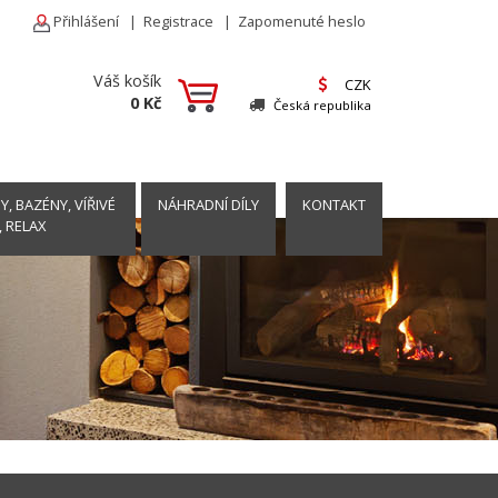
Přihlášení
|
Registrace
|
Zapomenuté heslo
Váš košík
CZK
0 Kč
Česká republika
, BAZÉNY, VÍŘIVÉ
NÁHRADNÍ DÍLY
KONTAKT
, RELAX