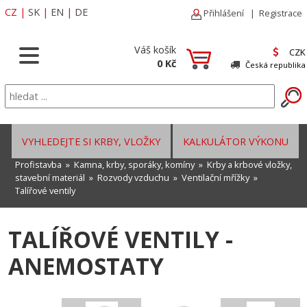
CZ
|
SK
|
EN
|
DE
Přihlášení
|
Registrace
Váš košík
CZK
0 Kč
Česká republika
VYHLEDEJTE SI KRBY, VLOŽKY
KALKULÁTOR VÝKONU
Profistavba
»
Kamna, krby, sporáky, komíny
»
Krby a krbové vložky,
stavební materiál
»
Rozvody vzduchu
»
Ventilační mřížky
»
Talířové ventily
TALÍŘOVÉ VENTILY -
ANEMOSTATY