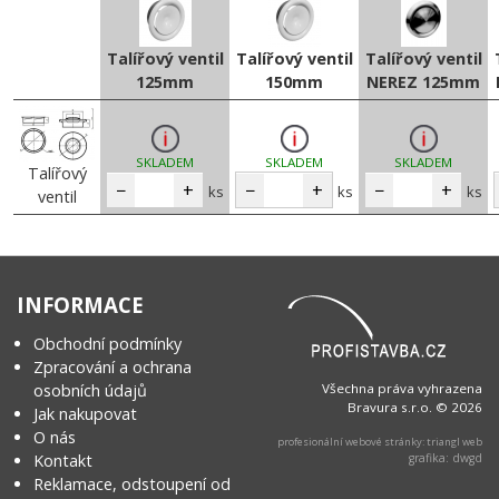
Talířový ventil
Talířový ventil
Talířový ventil
125mm
150mm
NEREZ 125mm
SKLADEM
SKLADEM
SKLADEM
Talířový
−
+
−
+
−
+
ks
ks
ks
ventil
INFORMACE
Obchodní podmínky
Zpracování a ochrana
osobních údajů
Všechna práva vyhrazena
Bravura s.r.o. © 2026
Jak nakupovat
O nás
profesionální webové stránky: triangl web
Kontakt
grafika: dwgd
Reklamace, odstoupení od