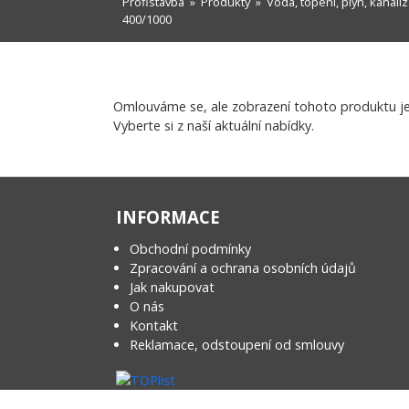
Profistavba
»
Produkty
»
Voda, topení, plyn, kanali
400/1000
Omlouváme se, ale zobrazení tohoto produktu j
Vyberte si z naší aktuální nabídky.
INFORMACE
Obchodní podmínky
Zpracování a ochrana osobních údajů
Jak nakupovat
O nás
Kontakt
Reklamace, odstoupení od smlouvy