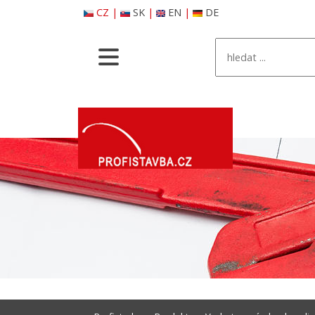
CZ
|
SK
|
EN
|
DE