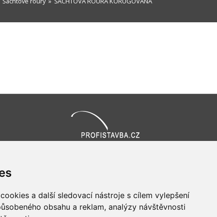
»
Šachtové roury
» ŠACHTOVÁ ROURA KORUGOVANÁ
Všechna práva vyhrazena
Bravura s.r.o. © 2026
es
profesionální webové stránky: triangl web
grafika: dwgd
ookies a další sledovací nástroje s cílem vylepšení
způsobeného obsahu a reklam, analýzy návštěvnosti