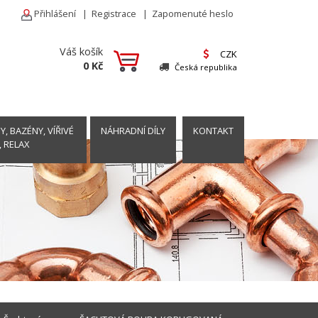
Přihlášení
|
Registrace
|
Zapomenuté heslo
Váš košík
CZK
0 Kč
Česká republika
, BAZÉNY, VÍŘIVÉ
NÁHRADNÍ DÍLY
KONTAKT
, RELAX