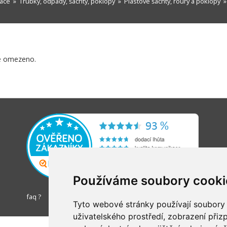
zace
»
Trubky, odpady, šachty, poklopy
»
Plastové šachty, roury a poklopy
e omezeno.
Používáme soubory cooki
faq ?
Tyto webové stránky používají soubory c
uživatelského prostředí, zobrazení při