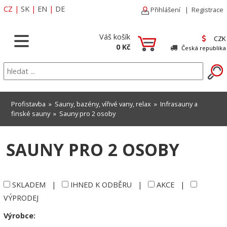
CZ
|
SK
|
EN
|
DE
Přihlášení
|
Registrace
Váš košík
CZK
0 Kč
Česká republika
Profistavba
»
Sauny, bazény, vířivé vany, relax
»
Infrasauny a
finské sauny
»
Sauny pro 2 osoby
SAUNY PRO 2 OSOBY
SKLADEM
|
IHNED K ODBĚRU
|
AKCE
|
VÝPRODEJ
Výrobce: