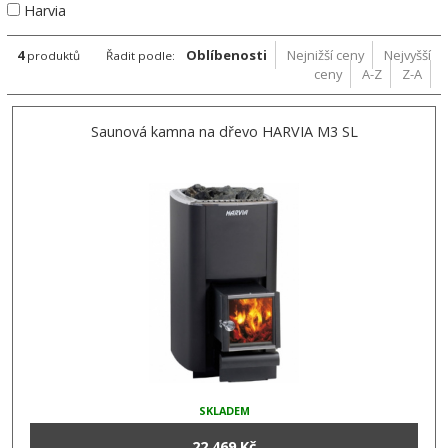
Harvia
4
Oblíbenosti
Nejnižší ceny
Nejvyšší
produktů
Řadit podle:
ceny
A-Z
Z-A
Saunová kamna na dřevo HARVIA M3 SL
SKLADEM
22 469 Kč