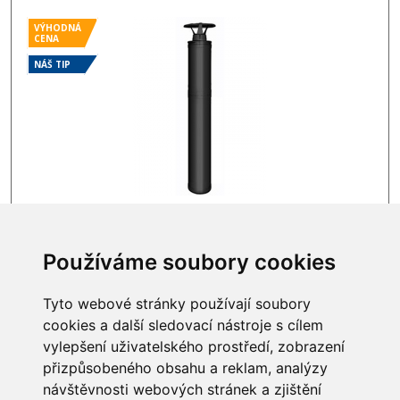
VÝHODNÁ
CENA
NÁŠ TIP
SKLADEM
17 042 Kč
Používáme soubory cookies
Tyto webové stránky používají soubory
cookies a další sledovací nástroje s cílem
vylepšení uživatelského prostředí, zobrazení
INFORMACE
přizpůsobeného obsahu a reklam, analýzy
návštěvnosti webových stránek a zjištění
Obchodní podmínky