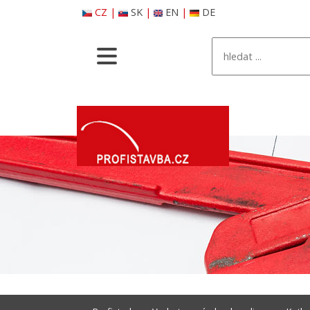
CZ
|
SK
|
EN
|
DE