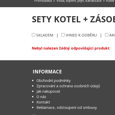
Profistavba
»
Voda, topení, plyn, kanalizace
»
Kotle
SETY KOTEL + ZÁSO
SKLADEM
|
IHNED K ODBĚRU
|
AK
Nebyl nalezen žádný odpovídající produkt
INFORMACE
Obchodní podmínky
Zpracování a ochrana osobních údajů
Jak nakupovat
O nás
Kontakt
Reklamace, odstoupení od smlouvy