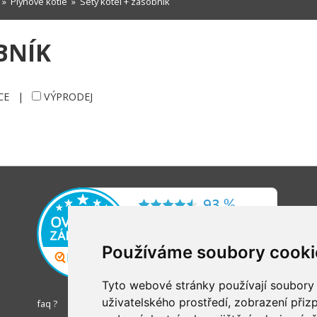
»
Plynové kotle
»
Sety kotel + zásobník
BNÍK
CE
|
VÝPRODEJ
Používáme soubory cooki
Tyto webové stránky používají soubory c
uživatelského prostředí, zobrazení při
faq ?