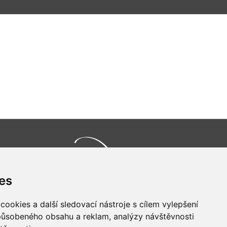
es
Všechna práva vyhrazena
Bravura s.r.o. © 2026
ookies a další sledovací nástroje s cílem vylepšení
profesionální webové stránky: triangl web
grafika: dwgd
způsobeného obsahu a reklam, analýzy návštěvnosti