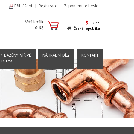
Přihlášení
|
Registrace
|
Zapomenuté heslo
Váš košík
CZK
0 Kč
Česká republika
, BAZÉNY, VÍŘIVÉ
NÁHRADNÍ DÍLY
KONTAKT
, RELAX