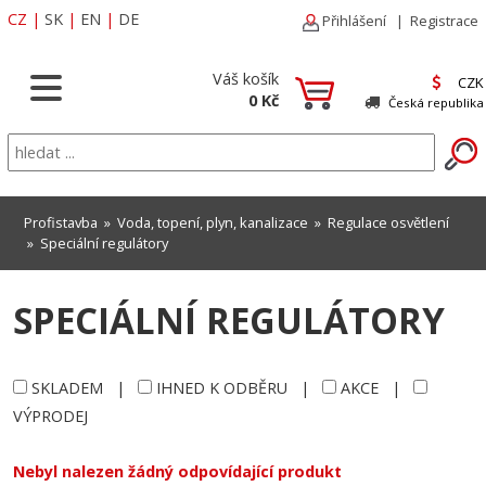
CZ
|
SK
|
EN
|
DE
Přihlášení
|
Registrace
Váš košík
CZK
0 Kč
Česká republika
Profistavba
»
Voda, topení, plyn, kanalizace
»
Regulace osvětlení
»
Speciální regulátory
SPECIÁLNÍ REGULÁTORY
SKLADEM
|
IHNED K ODBĚRU
|
AKCE
|
VÝPRODEJ
Nebyl nalezen žádný odpovídající produkt