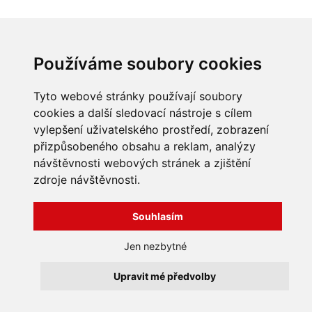
INFORMACE
Používáme soubory cookies
Obchodní podmínky
Zpracování a ochrana
Tyto webové stránky používají soubory
osobních údajů
Všechna práva vyhrazena
cookies a další sledovací nástroje s cílem
Bravura s.r.o. © 2026
Jak nakupovat
vylepšení uživatelského prostředí, zobrazení
O nás
profesionální webové stránky: triangl web
přizpůsobeného obsahu a reklam, analýzy
Kontakt
grafika: dwgd
návštěvnosti webových stránek a zjištění
Reklamace, odstoupení od
zdroje návštěvnosti.
smlouvy
Souhlasím
Jen nezbytné
Upravit mé předvolby