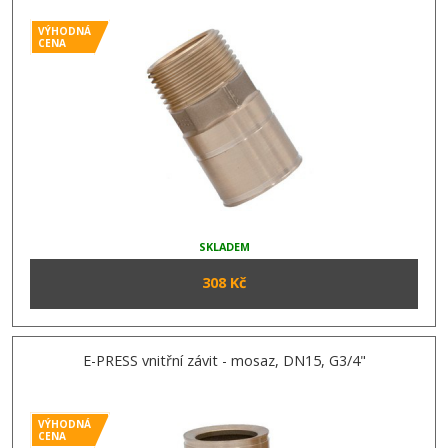
VÝHODNÁ
CENA
SKLADEM
308 Kč
E-PRESS vnitřní závit - mosaz, DN15, G3/4"
VÝHODNÁ
CENA