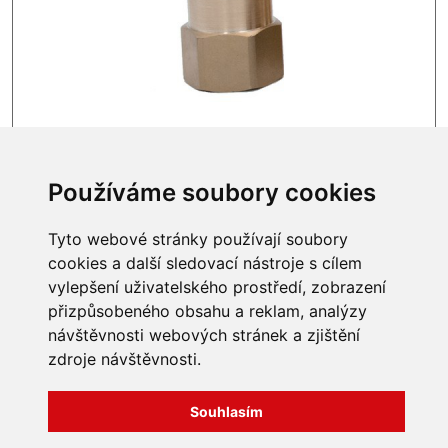
SKLADEM
455 Kč
Používáme soubory cookies
Tyto webové stránky používají soubory
cookies a další sledovací nástroje s cílem
vylepšení uživatelského prostředí, zobrazení
INFORMACE
přizpůsobeného obsahu a reklam, analýzy
návštěvnosti webových stránek a zjištění
Obchodní podmínky
zdroje návštěvnosti.
Zpracování a ochrana
osobních údajů
Všechna práva vyhrazena
Bravura s.r.o. © 2026
Jak nakupovat
Souhlasím
O nás
profesionální webové stránky: triangl web
Kontakt
grafika: dwgd