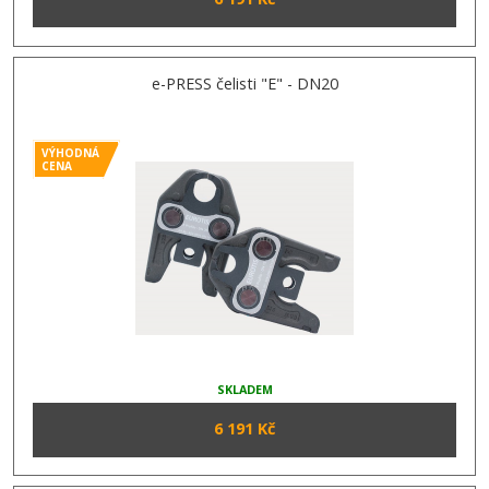
e-PRESS čelisti "E" - DN20
VÝHODNÁ
CENA
SKLADEM
6 191 Kč