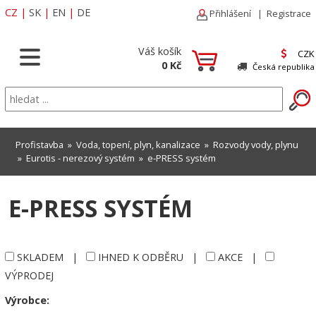
CZ
|
SK
|
EN
|
DE
Přihlášení
|
Registrace
Váš košík
CZK
0 Kč
Česká republika
Profistavba
»
Voda, topení, plyn, kanalizace
»
Rozvody vody, plynu
»
Eurotis - nerezový systém
»
e-PRESS systém
E-PRESS SYSTÉM
SKLADEM
|
IHNED K ODBĚRU
|
AKCE
|
VÝPRODEJ
Výrobce: