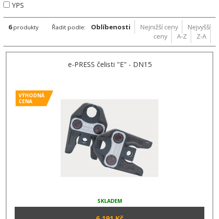
YPS
6
Oblíbenosti
Nejnižší ceny
Nejvyšší
produkty
Řadit podle:
ceny
A-Z
Z-A
e-PRESS čelisti "E" - DN15
VÝHODNÁ
CENA
SKLADEM
6 191 Kč