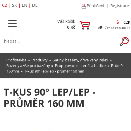
CZ
|
SK
|
EN
|
DE
Přihlášení
|
Registrace
Váš košík
CZK
0 Kč
Česká republika
Profistavba
»
Produkty
»
Sauny, bazény, vířivé vany, relax
»
Bazény a vše pro bazény
»
Propojovací materiál a hadice
»
Průměr
160mm
» T-kus 90° lep/lep - průměr 160 mm
T-KUS 90° LEP/LEP -
PRŮMĚR 160 MM