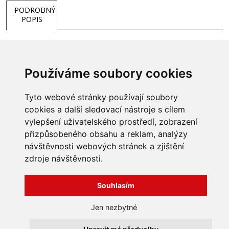
PODROBNÝ
POPIS
Používáme soubory cookies
Tyto webové stránky používají soubory
cookies a další sledovací nástroje s cílem
vylepšení uživatelského prostředí, zobrazení
přizpůsobeného obsahu a reklam, analýzy
INFORMACE
návštěvnosti webových stránek a zjištění
Obchodní podmínky
zdroje návštěvnosti.
Zpracování a ochrana
osobních údajů
Všechna práva vyhrazena
Bravura s.r.o. © 2026
Souhlasím
Jak nakupovat
O nás
profesionální webové stránky: triangl web
Jen nezbytné
Kontakt
grafika: dwgd
Reklamace, odstoupení od