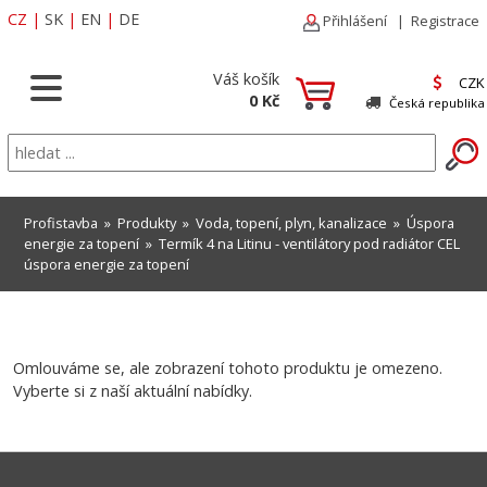
CZ
|
SK
|
EN
|
DE
Přihlášení
|
Registrace
Váš košík
CZK
0 Kč
Česká republika
Profistavba
»
Produkty
»
Voda, topení, plyn, kanalizace
»
Úspora
energie za topení
» Termík 4 na Litinu - ventilátory pod radiátor CEL
úspora energie za topení
Omlouváme se, ale zobrazení tohoto produktu je omezeno.
Vyberte si z naší aktuální nabídky.