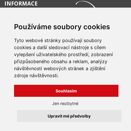
INFORMACE
Obchodní podmínky
Zpracování a ochrana
Používáme soubory cookies
osobních údajů
Všechna práva vyhrazena
Bravura s.r.o. © 2026
Jak nakupovat
O nás
Tyto webové stránky používají soubory
profesionální webové stránky: triangl web
Kontakt
grafika: dwgd
cookies a další sledovací nástroje s cílem
Reklamace, odstoupení od
vylepšení uživatelského prostředí, zobrazení
smlouvy
přizpůsobeného obsahu a reklam, analýzy
návštěvnosti webových stránek a zjištění
zdroje návštěvnosti.
Souhlasím
Jen nezbytné
Upravit mé předvolby