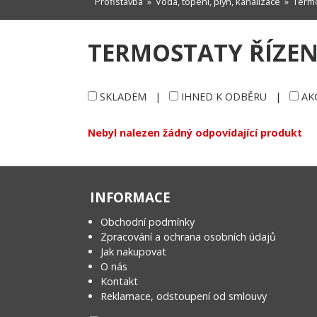
Profistavba
»
Voda, topení, plyn, kanalizace
»
Termo
TERMOSTATY ŘÍZE
SKLADEM
|
IHNED K ODBĚRU
|
AK
Nebyl nalezen žádný odpovídající produkt
INFORMACE
Obchodní podmínky
Zpracování a ochrana osobních údajů
Jak nakupovat
O nás
Kontakt
Reklamace, odstoupení od smlouvy