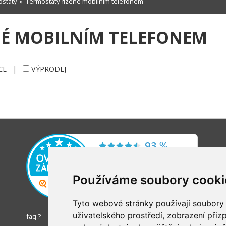
staty
»
Termostaty řízené mobilním telefonem
NÉ MOBILNÍM TELEFONEM
CE
|
VÝPRODEJ
Používáme soubory cooki
Tyto webové stránky používají soubory c
uživatelského prostředí, zobrazení při
faq ?