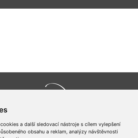
es
Všechna práva vyhrazena
Bravura s.r.o. © 2026
ookies a další sledovací nástroje s cílem vylepšení
profesionální webové stránky: triangl web
grafika: dwgd
způsobeného obsahu a reklam, analýzy návštěvnosti