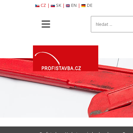
CZ
|
SK
|
EN
|
DE