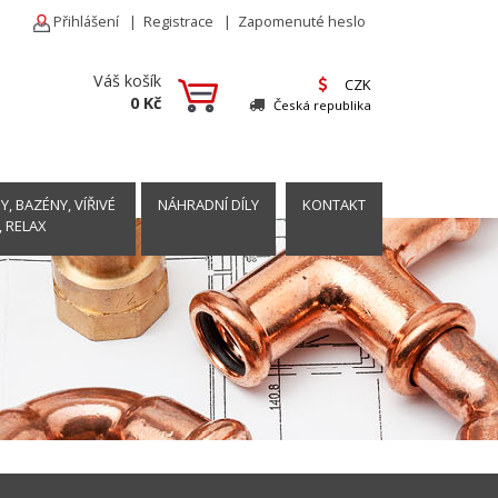
Přihlášení
|
Registrace
|
Zapomenuté heslo
Váš košík
CZK
0 Kč
Česká republika
, BAZÉNY, VÍŘIVÉ
NÁHRADNÍ DÍLY
KONTAKT
, RELAX