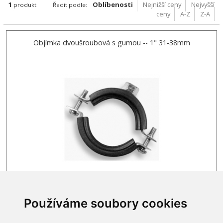
1
Oblíbenosti
Nejnižší ceny
Nejvyšší
produkt
Řadit podle:
ceny
A-Z
Z-A
Objímka dvoušroubová s gumou -- 1" 31-38mm
SKLADEM
13,50 Kč
Používáme soubory cookies