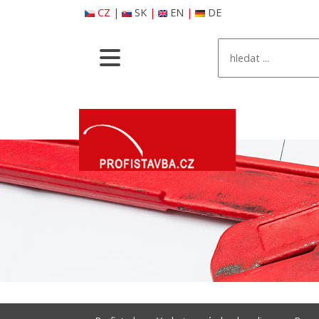
CZ
|
SK
|
EN
|
DE