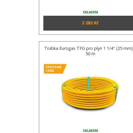
SKLADEM
2 282 Kč
Trubka Eurogas TFG pro plyn 1 1/4" (25 mm)
50 m
VÝHODNÁ
CENA
SKLADEM