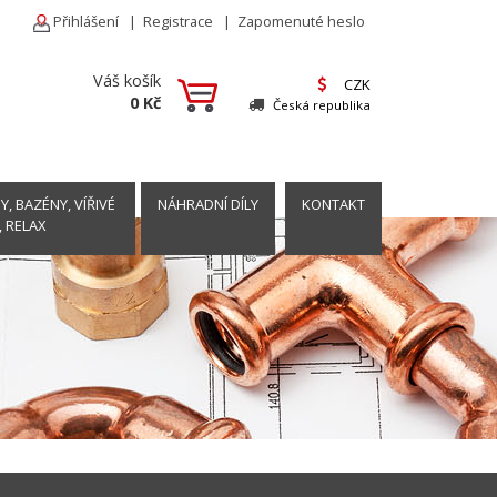
Přihlášení
|
Registrace
|
Zapomenuté heslo
Váš košík
CZK
0 Kč
Česká republika
, BAZÉNY, VÍŘIVÉ
NÁHRADNÍ DÍLY
KONTAKT
, RELAX