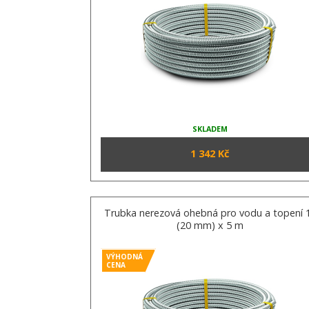
SKLADEM
1 342 Kč
Trubka nerezová ohebná pro vodu a topení 
(20 mm) x 5 m
VÝHODNÁ
CENA