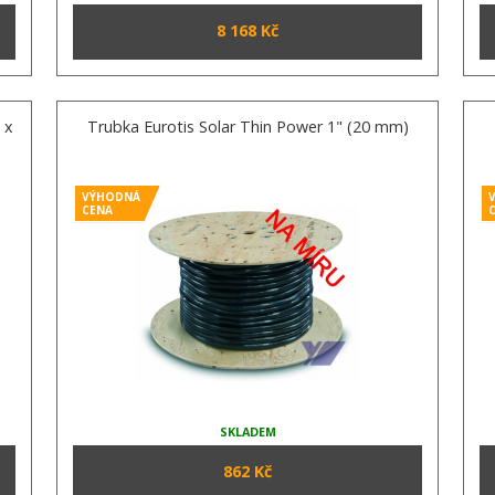
8 168 Kč
 x
Trubka Eurotis Solar Thin Power 1" (20 mm)
VÝHODNÁ
CENA
SKLADEM
862 Kč