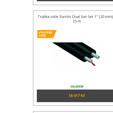
Trubka solar Eurotis Dual Sun Set 1" (20 mm)
25 m
VÝHODNÁ
CENA
SKLADEM
18 017 Kč