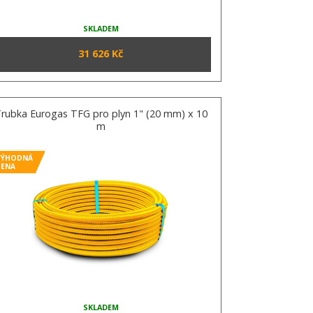
SKLADEM
31 626 Kč
rubka Eurogas TFG pro plyn 1" (20 mm) x 10
m
VÝHODNÁ
CENA
SKLADEM