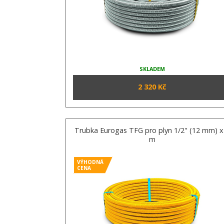
SKLADEM
2 320 Kč
Trubka Eurogas TFG pro plyn 1/2" (12 mm) x
m
VÝHODNÁ
CENA