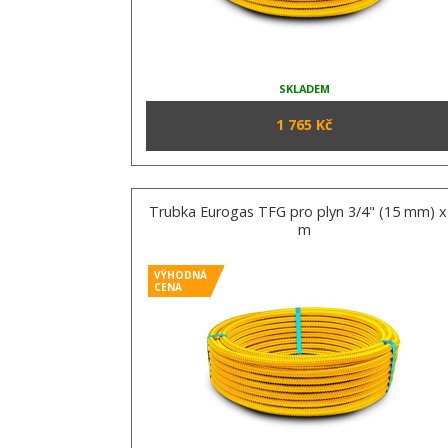
SKLADEM
1 765 Kč
Trubka Eurogas TFG pro plyn 3/4" (15 mm) x
m
VÝHODNÁ
CENA