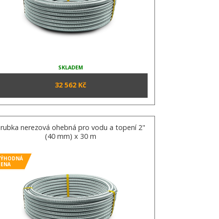
SKLADEM
32 562 Kč
rubka nerezová ohebná pro vodu a topení 2"
(40 mm) x 30 m
VÝHODNÁ
CENA