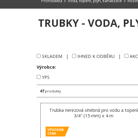
Profistavba
»
Voda, topení, plyn, kanalizace
»
Rozvo
TRUBKY - VODA, PL
SKLADEM
|
IHNED K ODBĚRU
|
AKC
Výrobce:
YPS
47
produkty
Trubka nerezová ohebná pro vodu a topení
3/4" (15 mm) x 4 m
VÝHODNÁ
CENA