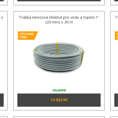
 x
Trubka nerezová ohebná pro vodu a topení 1"
T
(20 mm) x 30 m
VÝHODNÁ
CENA
SKLADEM
13 922 Kč