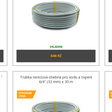
SKLADEM
646 Kč
1"
Trubka nerezová ohebná pro vodu a topení
6/4" (32 mm) x 30 m
VÝHODNÁ
CENA