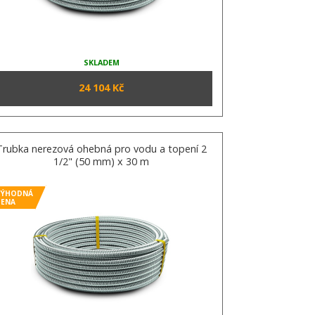
SKLADEM
24 104 Kč
Trubka nerezová ohebná pro vodu a topení 2
1/2" (50 mm) x 30 m
VÝHODNÁ
CENA