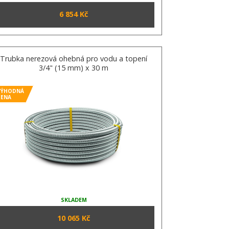
6 854 Kč
Trubka nerezová ohebná pro vodu a topení
3/4" (15 mm) x 30 m
VÝHODNÁ
CENA
SKLADEM
10 065 Kč