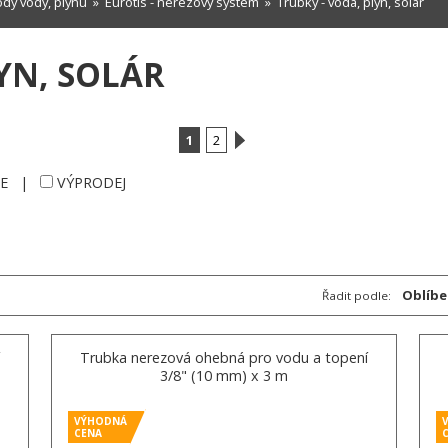
dy vody, plynu
»
Eurotis - nerezový systém
»
Trubky - voda, plyn, solár
YN, SOLÁR
1
2
E
|
VÝPRODEJ
Oblíbe
Řadit podle:
Trubka nerezová ohebná pro vodu a topení
3/8" (10 mm) x 3 m
VÝHODNÁ
CENA