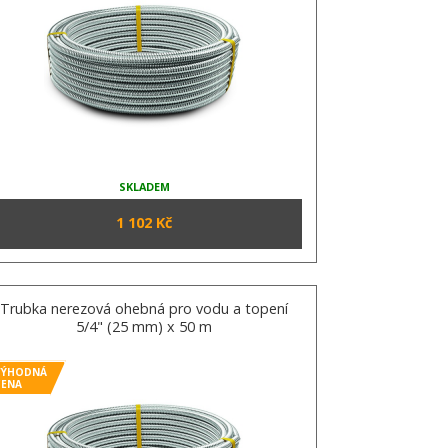
SKLADEM
1 102 Kč
Trubka nerezová ohebná pro vodu a topení
5/4" (25 mm) x 50 m
VÝHODNÁ
CENA