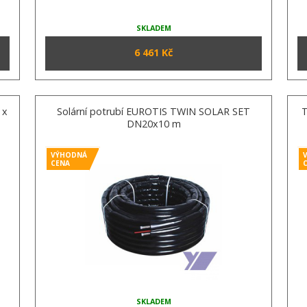
SKLADEM
6 461 Kč
 x
Solární potrubí EUROTIS TWIN SOLAR SET
T
DN20x10 m
VÝHODNÁ
CENA
SKLADEM