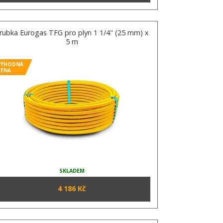
rubka Eurogas TFG pro plyn 1 1/4" (25 mm) x
5 m
VÝHODNÁ
CENA
SKLADEM
4 186 Kč