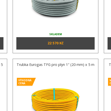
SKLADEM
22 570 Kč
 5
Trubka Eurogas TFG pro plyn 1" (20 mm) x 5 m
T
VÝHODNÁ
CENA