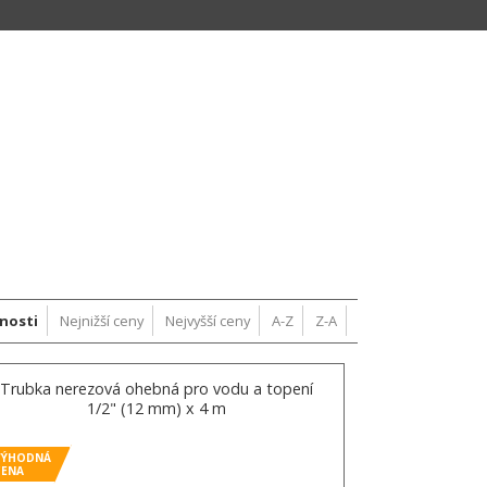
nosti
Nejnižší ceny
Nejvyšší ceny
A-Z
Z-A
Trubka nerezová ohebná pro vodu a topení
1/2" (12 mm) x 4 m
VÝHODNÁ
CENA