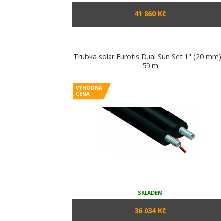
41 860 Kč
Trubka solar Eurotis Dual Sun Set 1" (20 mm)
50 m
VÝHODNÁ
CENA
SKLADEM
36 034 Kč