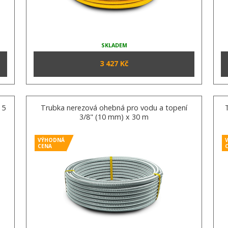
SKLADEM
3 427 Kč
 5
Trubka nerezová ohebná pro vodu a topení
3/8" (10 mm) x 30 m
VÝHODNÁ
CENA