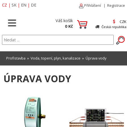
CZ
|
SK
|
EN
|
DE
Přihlášení
|
Registrace
Váš košík
CZK
0 Kč
Česká republika
Profistavba
»
Voda, topení, plyn, kanalizace
»
Úprava vody
ÚPRAVA VODY