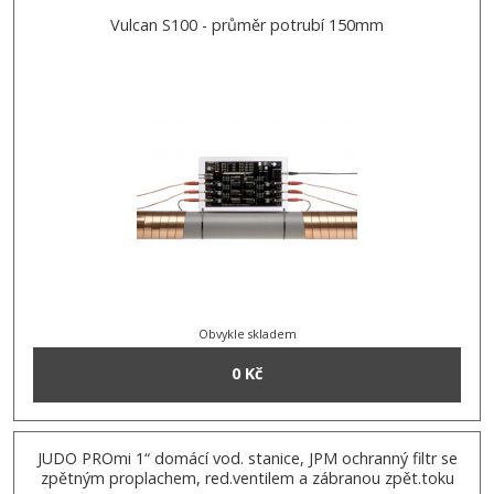
Vulcan S100 - průměr potrubí 150mm
Obvykle skladem
0 Kč
JUDO PROmi 1“ domácí vod. stanice, JPM ochranný filtr se
zpětným proplachem, red.ventilem a zábranou zpět.toku