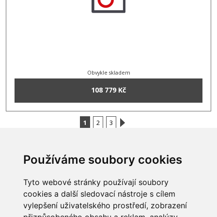
Obvykle skladem
108 779 Kč
1
2
3
Používáme soubory cookies
INFORMACE
Tyto webové stránky používají soubory
Obchodní podmínky
cookies a další sledovací nástroje s cílem
Zpracování a ochrana
vylepšení uživatelského prostředí, zobrazení
osobních údajů
Všechna práva vyhrazena
Bravura s.r.o. © 2026