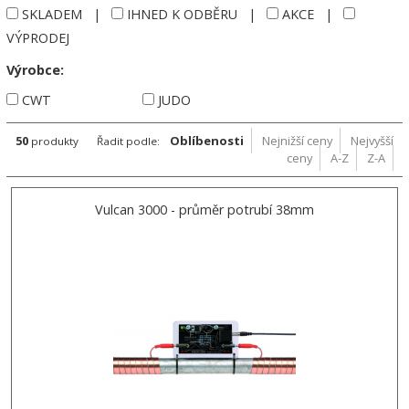
SKLADEM
|
IHNED K ODBĚRU
|
AKCE
|
VÝPRODEJ
Výrobce:
CWT
JUDO
50
Oblíbenosti
Nejnižší ceny
Nejvyšší
produkty
Řadit podle:
ceny
A-Z
Z-A
Vulcan 3000 - průměr potrubí 38mm