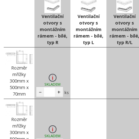
Ventilační
Ventilační
Ventilační
otvory s
otvory s
otvory s
montážním
montážním
montážním
rámem - bílé,
rámem - bílé,
rámem - bílé
typ R
typ L
typ R/L
Rozměr
mřížky
300mm x
SKLADEM
500mm x
−
+
ks
70mm
Rozměr
mřížky
300mm x
SKLADEM
500mm x