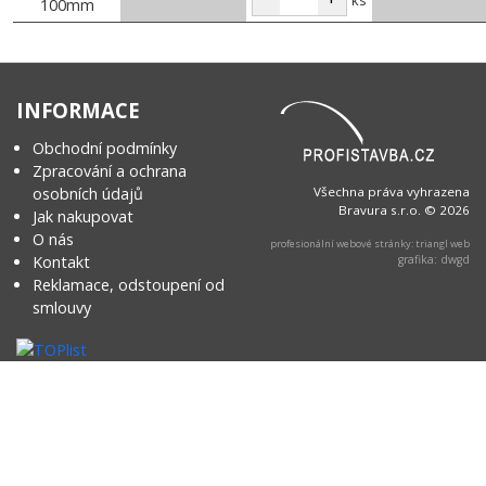
100mm
INFORMACE
Obchodní podmínky
Zpracování a ochrana
osobních údajů
Všechna práva vyhrazena
Bravura s.r.o. © 2026
Jak nakupovat
O nás
profesionální webové stránky: triangl web
Kontakt
grafika: dwgd
Reklamace, odstoupení od
smlouvy