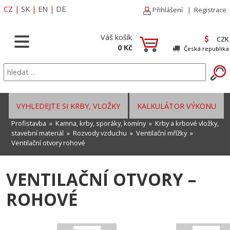
CZ
|
SK
|
EN
|
DE
Přihlášení
|
Registrace
Váš košík
CZK
0 Kč
Česká republika
VYHLEDEJTE SI KRBY, VLOŽKY
KALKULÁTOR VÝKONU
Profistavba
»
Kamna, krby, sporáky, komíny
»
Krby a krbové vložky,
stavební materiál
»
Rozvody vzduchu
»
Ventilační mřížky
»
Ventilační otvory rohové
VENTILAČNÍ OTVORY –
ROHOVÉ