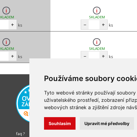
SKLADEM
SKLADEM
+
−
+
ks
ks
SKLADEM
SKLADEM
+
−
+
ks
ks
Používáme soubory cooki
Tyto webové stránky používají soubory c
uživatelského prostředí, zobrazení při
webových stránek a zjištění zdroje návš
Souhlasím
Upravit mé předvolby
faq ?