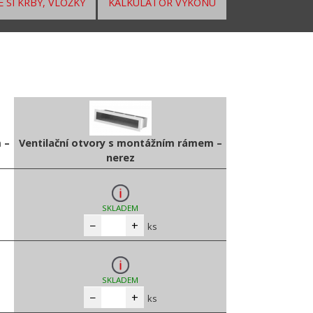
 SI KRBY, VLOŽKY
KALKULÁTOR VÝKONU
 –
Ventilační otvory s montážním rámem –
nerez
SKLADEM
−
+
ks
SKLADEM
−
+
ks