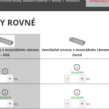
a krbové vložky, stavební materiál
»
Mřížky
»
Ventilační
VYHLEDEJTE
RY ROVNÉ
ory s montážním rámem
Ventilační otvory s montážním rámem
– bílá
černá
SKLADEM
+
−
+
ks
ks
SKLADEM
SKLADEM
+
−
+
ks
ks