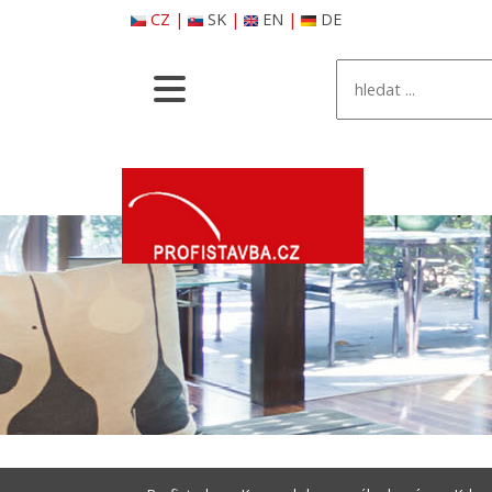
CZ
|
SK
|
EN
|
DE