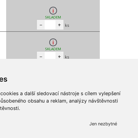
SKLADEM
−
+
ks
SKLADEM
−
+
ks
es
ookies a další sledovací nástroje s cílem vylepšení
způsobeného obsahu a reklam, analýzy návštěvnosti
těvnosti.
Všechna práva vyhrazena
Bravura s.r.o. © 2026
Jen nezbytné
profesionální webové stránky: triangl web
grafika: dwgd