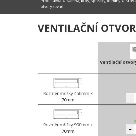
Profistavba
»
Kamna, krby, sporáky, komíny
»
Krby 
otvory rovné
VENTILAČNÍ OTVO
Ventilační otv
Rozměr mřížky 450mm x
−
70mm
Rozměr mřížky 900mm x
−
70mm