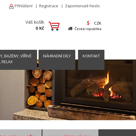
Přihlášení
|
Registrace
|
Zapomenuté heslo
Váš košík
CZK
0 Kč
Česká republika
, BAZÉNY, VÍŘIVÉ
NÁHRADNÍ DÍLY
KONTAKT
, RELAX