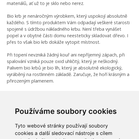
materiálů, ať už to je sklo nebo nerez.
Bio krb je nenáročným výrobkem, který uspokojí absolutně
každého. S tímto produktem Vám odpadají veškeré starosti
spojené s údržbou nákladného krbu. Není třeba vynášet
popel a v obytné části domu neesteticky skladovat dřevo. I
přes to však bio krb dokáže vytopit místnost.
Při topení nevzniká žádný kouř ani nepříjemný zápach, při
spalování vzniká pouze oxid uhličitý, který je neškodný.
Palivem bio krbů je bio líh, který je absolutně ekologický,
vyráběný na rostlinném základě. Zaručuje, že hoří krásným a
přirozeným plamenem.
UPOZORNĚNÍ: Nelijte palivo (bio-líh) mimo nerezovou
nádobu, která je pro toto palivo určena. Může způsobit
poškození nátěru a negativně zasáhnout další okolí tohoto
Používáme soubory cookies
krbu.
Tyto webové stránky používají soubory
cookies a další sledovací nástroje s cílem