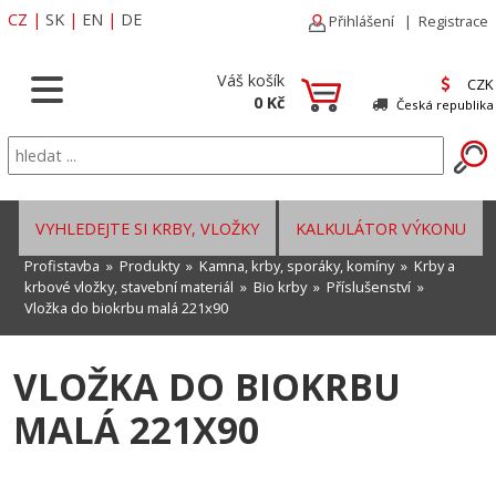
CZ
|
SK
|
EN
|
DE
Přihlášení
|
Registrace
Váš košík
CZK
0 Kč
Česká republika
VYHLEDEJTE SI KRBY, VLOŽKY
KALKULÁTOR VÝKONU
Profistavba
»
Produkty
»
Kamna, krby, sporáky, komíny
»
Krby a
krbové vložky, stavební materiál
»
Bio krby
»
Příslušenství
»
Vložka do biokrbu malá 221x90
VLOŽKA DO BIOKRBU
MALÁ 221X90