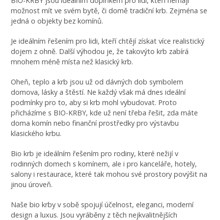
BIO-KRBY jsou ideálním doplňkem pro lidi, kteří nemají
možnost mít ve svém bytě, či domě tradiční krb. Zejména se
jedná o objekty bez komínů.
Je ideálním řešením pro lidi, kteří chtějí získat více realistický
dojem z ohně. Další výhodou je, že takovýto krb zabírá
mnohem méně místa než klasický krb.
Oheň, teplo a krb jsou už od dávných dob symbolem
domova, lásky a štěstí. Ne každý však má dnes ideální
podmínky pro to, aby si krb mohl vybudovat. Proto
přicházíme s BIO-KRBY, kde už není třeba řešit, zda máte
doma komín nebo finanční prostředky pro výstavbu
klasického krbu.
Bio krb je ideálním řešením pro rodiny, které nežijí v
rodinných domech s komínem, ale i pro kanceláře, hotely,
salony i restaurace, které tak mohou své prostory povýšit na
jinou úroveň.
Naše bio krby v sobě spojují účelnost, eleganci, moderní
design a luxus. Jsou vyráběny z těch nejkvalitnějších