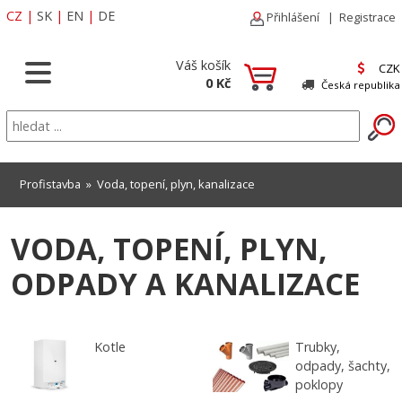
CZ
|
SK
|
EN
|
DE
Přihlášení
|
Registrace
Váš košík
CZK
0 Kč
Česká republika
Profistavba
»
Voda, topení, plyn, kanalizace
VODA, TOPENÍ, PLYN,
ODPADY A KANALIZACE
Kotle
Trubky,
odpady, šachty,
poklopy