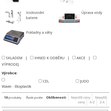
Vodovodní
Úprava vody
baterie
Pokladny a váhy
SKLADEM
|
IHNED K ODBĚRU
|
AKCE
|
VÝPRODEJ
Výrobce:
CEL
JUDO
Wavin - Ekoplastik
10
Oblíbenosti
Nejnižší ceny
Nejvyšší
produkty
Řadit podle:
ceny
A-Z
Z-A