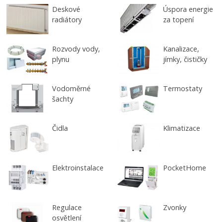
Deskové
Úspora energie
radiátory
za topení
Rozvody vody,
Kanalizace,
plynu
jímky, čističky
Vodoměrné
Termostaty
šachty
Čidla
Klimatizace
Elektroinstalace
PocketHome
Regulace
Zvonky
osvětlení