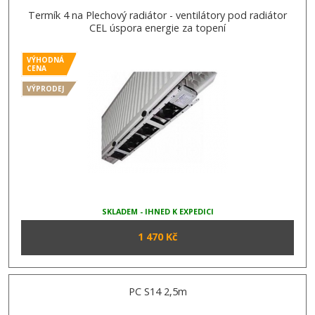
Termík 4 na Plechový radiátor - ventilátory pod radiátor
CEL úspora energie za topení
VÝHODNÁ
CENA
VÝPRODEJ
SKLADEM - IHNED K EXPEDICI
1 470 Kč
PC S14 2,5m