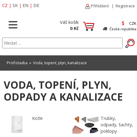
CZ
|
SK
|
EN
|
DE
Přihlášení
|
Registrace
Váš košík
CZK
0 Kč
Česká republika
Profistavba
»
Voda, topení, plyn, kanalizace
VODA, TOPENÍ, PLYN,
ODPADY A KANALIZACE
Kotle
Trubky,
odpady, šachty,
poklopy