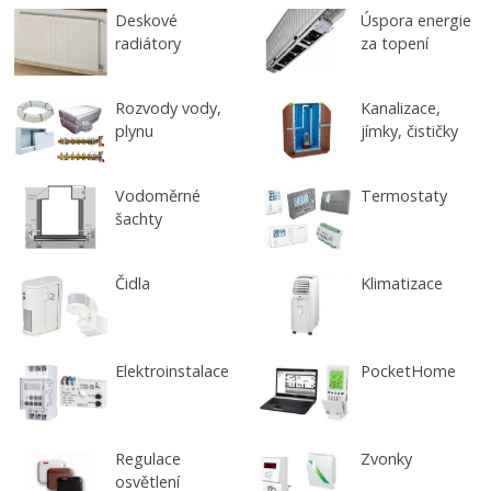
Deskové
Úspora energie
radiátory
za topení
Rozvody vody,
Kanalizace,
plynu
jímky, čističky
Vodoměrné
Termostaty
šachty
Čidla
Klimatizace
Elektroinstalace
PocketHome
Regulace
Zvonky
osvětlení