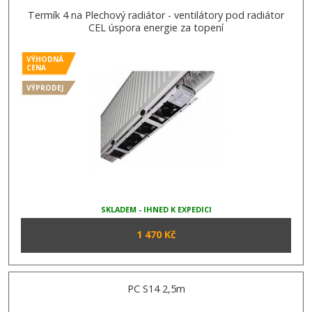
Termík 4 na Plechový radiátor - ventilátory pod radiátor
CEL úspora energie za topení
VÝHODNÁ
CENA
VÝPRODEJ
SKLADEM - IHNED K EXPEDICI
1 470 Kč
PC S14 2,5m