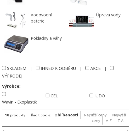
Vodovodní
Úprava vody
baterie
Pokladny a váhy
SKLADEM
|
IHNED K ODBĚRU
|
AKCE
|
VÝPRODEJ
Výrobce:
CEL
JUDO
Wavin - Ekoplastik
10
Oblíbenosti
Nejnižší ceny
Nejvyšší
produkty
Řadit podle:
ceny
A-Z
Z-A