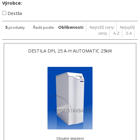
Výrobce:
Destila
5
Oblíbenosti
Nejnižší ceny
Nejvyšší
produkty
Řadit podle:
ceny
A-Z
Z-A
DESTILA DPL 25 A-H AUTOMATIC 25kW
Obvykle skladem