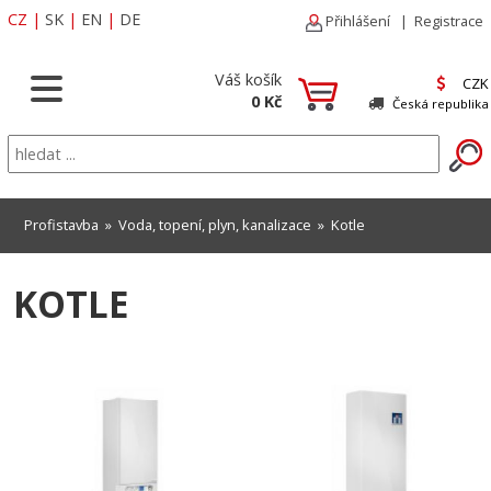
CZ
|
SK
|
EN
|
DE
Přihlášení
|
Registrace
Váš košík
CZK
0 Kč
Česká republika
Profistavba
»
Voda, topení, plyn, kanalizace
»
Kotle
KOTLE