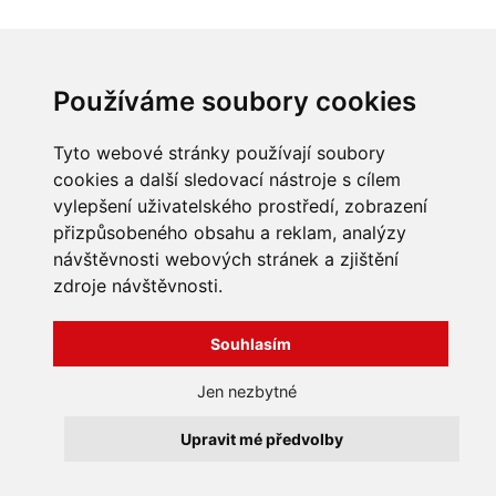
INFORMACE
Používáme soubory cookies
Obchodní podmínky
Zpracování a ochrana
Tyto webové stránky používají soubory
osobních údajů
Všechna práva vyhrazena
cookies a další sledovací nástroje s cílem
Bravura s.r.o. © 2026
Jak nakupovat
vylepšení uživatelského prostředí, zobrazení
O nás
profesionální webové stránky: triangl web
přizpůsobeného obsahu a reklam, analýzy
Kontakt
grafika: dwgd
návštěvnosti webových stránek a zjištění
Reklamace, odstoupení od
smlouvy
zdroje návštěvnosti.
Souhlasím
Jen nezbytné
Upravit mé předvolby