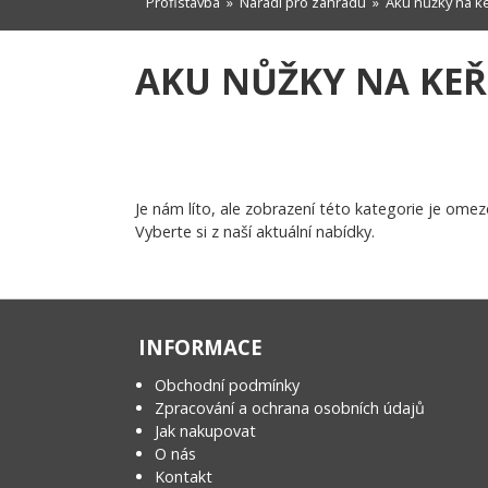
Profistavba
»
Nářadí pro zahradu
»
Aku nůžky na k
AKU NŮŽKY NA KEŘ
Je nám líto, ale zobrazení této kategorie je omez
Vyberte si z naší aktuální nabídky.
INFORMACE
Obchodní podmínky
Zpracování a ochrana osobních údajů
Jak nakupovat
O nás
Kontakt