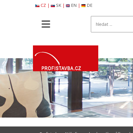
CZ
|
SK
|
EN
|
DE