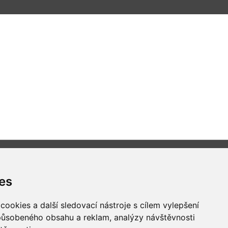
es
Všechna práva vyhrazena
ookies a další sledovací nástroje s cílem vylepšení
Bravura s.r.o. © 2026
způsobeného obsahu a reklam, analýzy návštěvnosti
profesionální webové stránky: triangl web