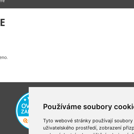
eře
E
eno.
Používáme soubory cooki
Tyto webové stránky používají soubory c
uživatelského prostředí, zobrazení při