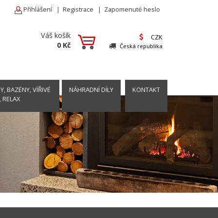
Přihlášení
|
Registrace
|
Zapomenuté heslo
Váš košík
CZK
0 Kč
Česká republika
, BAZÉNY, VÍŘIVÉ
NÁHRADNÍ DÍLY
KONTAKT
, RELAX