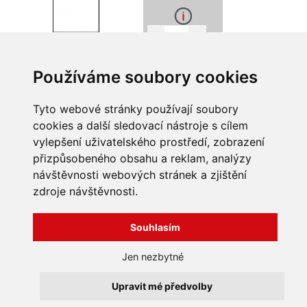
−
+
ks
Rozměry 22x30
Používáme soubory cookies
−
+
ks
Rozměry 22x45
Tyto webové stránky používají soubory
cookies a další sledovací nástroje s cílem
vylepšení uživatelského prostředí, zobrazení
přizpůsobeného obsahu a reklam, analýzy
INFORMACE
návštěvnosti webových stránek a zjištění
Obchodní podmínky
zdroje návštěvnosti.
Zpracování a ochrana
osobních údajů
Všechna práva vyhrazena
Bravura s.r.o. © 2026
Souhlasím
Jak nakupovat
O nás
profesionální webové stránky: triangl web
Jen nezbytné
Kontakt
grafika: dwgd
Reklamace, odstoupení od
Upravit mé předvolby
smlouvy