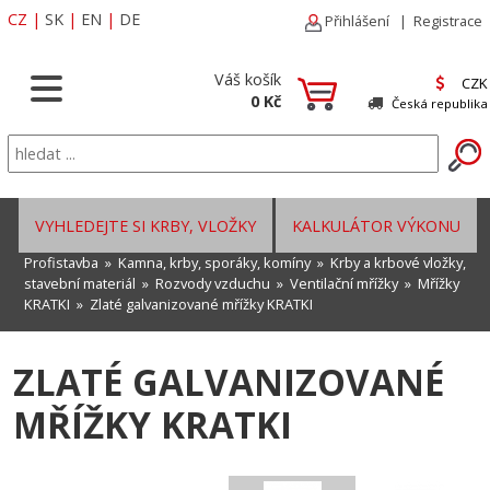
CZ
|
SK
|
EN
|
DE
Přihlášení
|
Registrace
Váš košík
CZK
0 Kč
Česká republika
VYHLEDEJTE SI KRBY, VLOŽKY
KALKULÁTOR VÝKONU
Profistavba
»
Kamna, krby, sporáky, komíny
»
Krby a krbové vložky,
stavební materiál
»
Rozvody vzduchu
»
Ventilační mřížky
»
Mřížky
KRATKI
»
Zlaté galvanizované mřížky KRATKI
ZLATÉ GALVANIZOVANÉ
MŘÍŽKY KRATKI