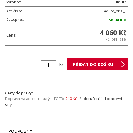
Výrobce:
Aduro
Kat. číslo:
aduro_prisl_1
Dostupnost:
SKLADEM
4 060 Kč
Cena:
vč. DPH 21%
ks
Ceny dopravy:
Doprava na adresu - kurýr - FOFR:
210 Kč
/ doručení 1-4 pracovní
dny
PODROBNÝ