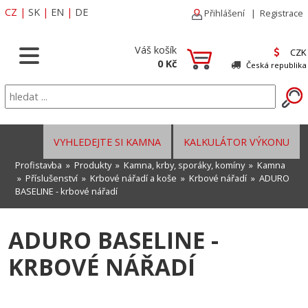
CZ
|
SK
|
EN
|
DE
Přihlášení
|
Registrace
Váš košík
CZK
0 Kč
Česká republika
VYHLEDEJTE SI KAMNA
KALKULÁTOR VÝKONU
Profistavba
»
Produkty
»
Kamna, krby, sporáky, komíny
»
Kamna
»
Příslušenství
»
Krbové nářadí a koše
»
Krbové nářadí
» ADURO
BASELINE - krbové nářadí
ADURO BASELINE -
KRBOVÉ NÁŘADÍ