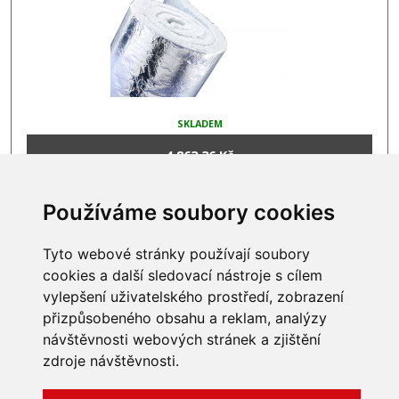
SKLADEM
4 863,36 Kč
Používáme soubory cookies
Tyto webové stránky používají soubory
INFORMACE
cookies a další sledovací nástroje s cílem
vylepšení uživatelského prostředí, zobrazení
Obchodní podmínky
přizpůsobeného obsahu a reklam, analýzy
Zpracování a ochrana
návštěvnosti webových stránek a zjištění
osobních údajů
Všechna práva vyhrazena
Bravura s.r.o. © 2026
Jak nakupovat
zdroje návštěvnosti.
O nás
profesionální webové stránky: triangl web
Kontakt
grafika: dwgd