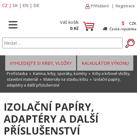
CZ
|
SK
|
EN
|
DE
Přihlášení
|
Registrace
Váš košík
CZK
0 Kč
Česká republika
VYHLEDEJTE SI KRBY, VLOŽKY
KALKULÁTOR VÝKONU
Profistavba
»
Kamna, krby, sporáky, komíny
»
Krby a krbové vložky,
stavební materiál
»
Materiály na stavbu krbu
»
Izolační papíry,
adaptéry a další příslušenství
IZOLAČNÍ PAPÍRY,
ADAPTÉRY A DALŠÍ
PŘÍSLUŠENSTVÍ