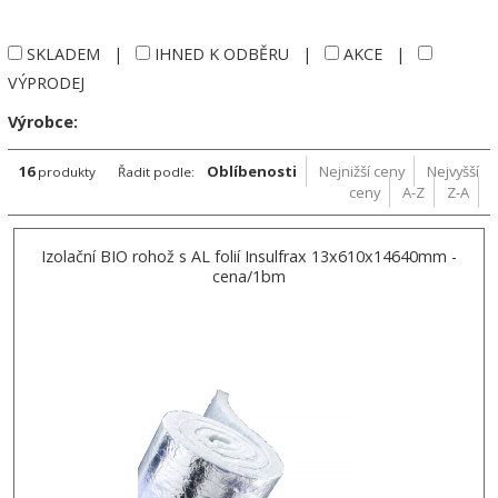
SKLADEM
|
IHNED K ODBĚRU
|
AKCE
|
VÝPRODEJ
Výrobce:
16
Oblíbenosti
Nejnižší ceny
Nejvyšší
produkty
Řadit podle:
ceny
A-Z
Z-A
Izolační BIO rohož s AL folií Insulfrax 13x610x14640mm -
cena/1bm