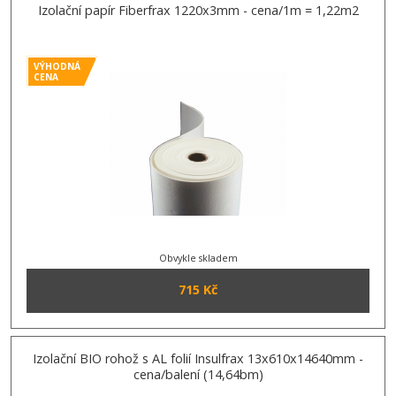
Izolační papír Fiberfrax 1220x3mm - cena/1m = 1,22m2
VÝHODNÁ
CENA
Obvykle skladem
715 Kč
Izolační BIO rohož s AL folií Insulfrax 13x610x14640mm -
cena/balení (14,64bm)