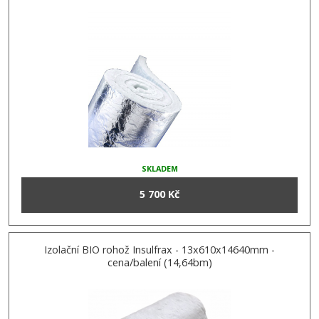
SKLADEM
5 700 Kč
Izolační BIO rohož Insulfrax - 13x610x14640mm -
cena/balení (14,64bm)