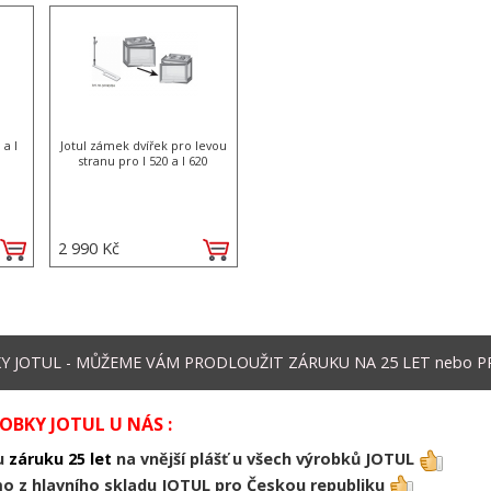
 a I
Jotul zámek dvířek pro levou
stranu pro I 520 a I 620
2 990 Kč
JOTUL - MŮŽEME VÁM PRODLOUŽIT ZÁRUKU NA 25 LET nebo PR
BKY JOTUL U NÁS :
ou
záruku 25 let
na vnější plášť u všech výrobků JOTUL
o z hlavního skladu JOTUL pro Českou republiku