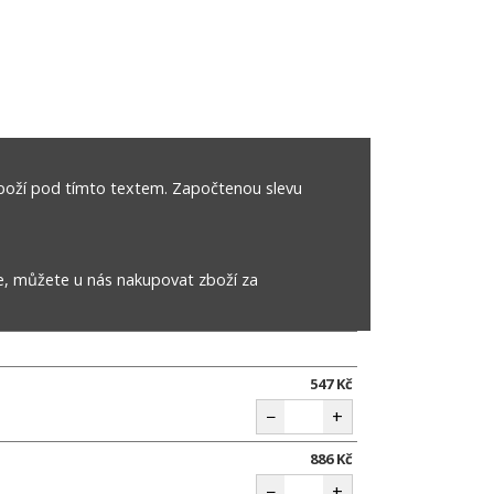
boží pod tímto textem. Započtenou slevu
e, můžete u nás nakupovat zboží za
547 Kč
−
+
886 Kč
−
+