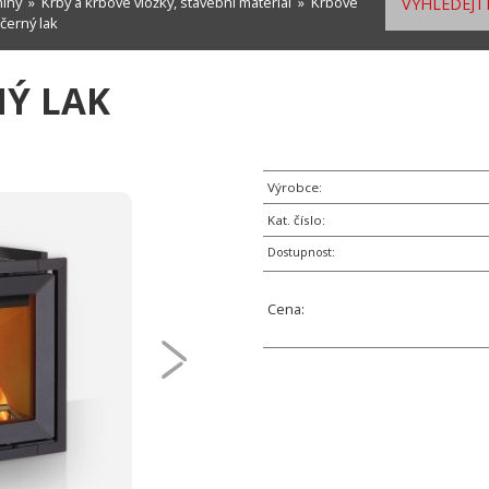
míny
»
Krby a krbové vložky, stavební materiál
»
Krbové
VYHLEDEJTE
 černý lak
NÝ LAK
Výrobce:
Kat. číslo:
Dostupnost:
Cena: