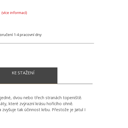
A
(více informací)
ručení 1-4 pracovní dny
KE STAŽENÍ
a jedné, dvou nebo třech stranách topeniště.
áty, které zvýrazní krásu hořícího ohně.
zvyšuje tak účinnost krbu. Přestože je Jøtul I