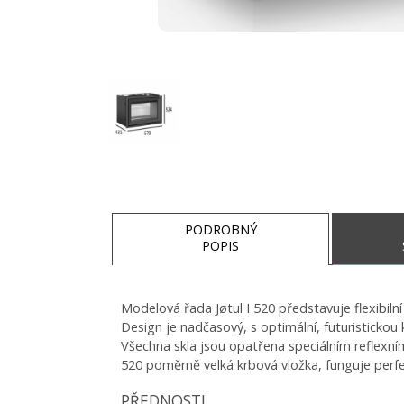
PODROBNÝ
POPIS
DÁREK - DOTOVANÉ
SOUVISEJÍCÍ PRODUKTY
Modelová řada Jøtul I 520 představuje flexibiln
Design je nadčasový, s optimální, futuristickou k
Všechna skla jsou opatřena speciálním reflexním
520 poměrně velká krbová vložka, funguje perfe
PŘEDNOSTI