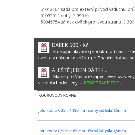
51012164 sada pro externí přívod vzduchu, pr
51052512 nohy 5 590 Kč
50045754 zámek dvířek pro levou stranu 3 390
DÁREK 500,- Kč
K nákupu hlavního produktu od nás získáv
uvidíte v nákupním košíku. ( * Finanční dotace se
A JEŠTĚ JEDEN DÁREK ...
Máme pro Vás překvapení, výše uvedený vý
velkoobchodní ceny.
-- REGISTRACE ZDE --
KOUŘOVODY ROVNÉ
Jotul roura 0,25m / 150mm - černý lak (síla 1,5mm)
Jotul roura 0,50m / 150mm - černý lak (síla 1,5mm)