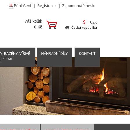
Přihlášení
|
Registrace
|
Zapomenuté heslo
Váš košík
CZK
0 Kč
Česká republika
, BAZÉNY, VÍŘIVÉ
NÁHRADNÍ DÍLY
KONTAKT
, RELAX