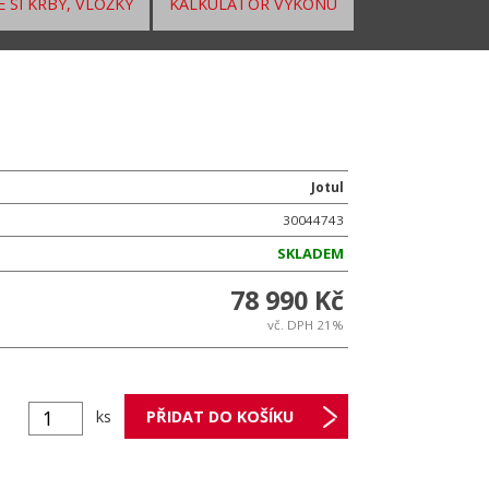
 SI KRBY, VLOŽKY
KALKULÁTOR VÝKONU
Jotul
30044743
SKLADEM
78 990 Kč
vč. DPH 21%
ks