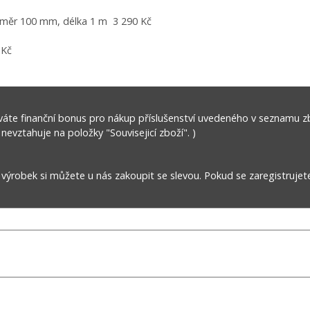
ůměr 100 mm, délka 1 m 3 290 Kč
 Kč
áte finanční bonus pro nákup příslušenství uvedeného v seznamu z
 nevztahuje na položky "Souvisejicí zboží". )
robek si můžete u nás zakoupit se slevou. Pokud se zaregistrujet