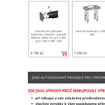
Jotul set pro připojení
Jotul set nožek pro I 520
externího vzduchu - průměr
620
100mm, délka 1m, pro F 305,
pro F 520, F 500, I 620
6 790 Kč
7 390 Kč
JSME AUTORIZOVANÝ PRODEJCE PRO VÝROBKY 
ZDE JSOU VÝHODY PROČ NAKUPOVAT VÝRO
při nákupu u nás získáváte prodloužen
všechny výrobky k Vám expedujeme přím