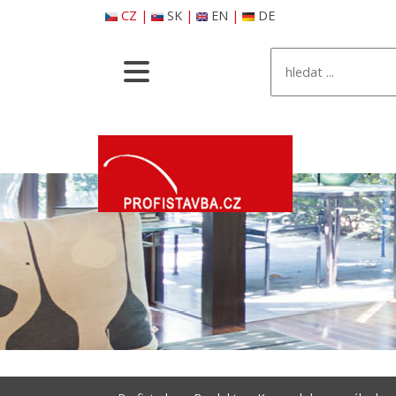
CZ
|
SK
|
EN
|
DE