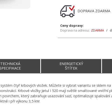
DOPRAVA ZDARM
Ceny dopravy:
Doprava na adresu:
ZDARMA
/ do
TECHNICKÁ
ENERGETICKÝ
SPECIFIKACE
ŠTÍTEK
í systém čtyř krbových vložek. Můžete si vybrat variantu se sklem n
onstrukcí. Krbové vložky Jøtul I 520 mají světlé smaltované vnitřní pl
 povrchem, který zabraňuje usazování sazí, optimalizuje spalování a 
ktně i při výkonu 3,5 kW.