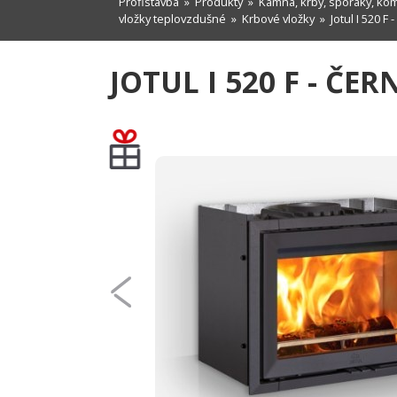
Profistavba
»
Produkty
»
Kamna, krby, sporáky, ko
vložky teplovzdušné
»
Krbové vložky
» Jotul I 520 F -
JOTUL I 520 F - ČER