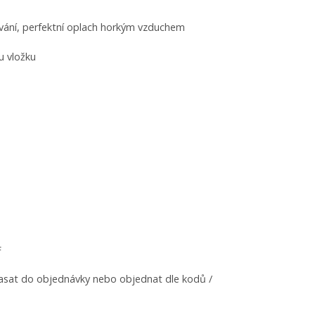
lování, perfektní oplach horkým vzduchem
u vložku
F
spasat do objednávky nebo objednat dle kodů /