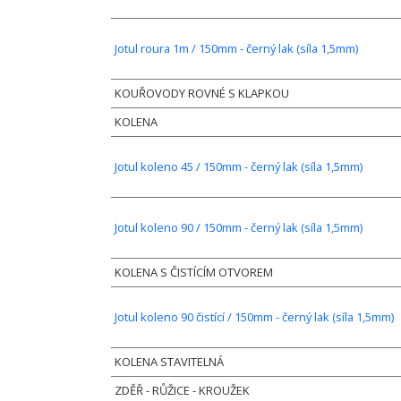
Jotul roura 1m / 150mm - černý lak (síla 1,5mm)
KOUŘOVODY ROVNÉ S KLAPKOU
KOLENA
Jotul koleno 45 / 150mm - černý lak (síla 1,5mm)
Jotul koleno 90 / 150mm - černý lak (síla 1,5mm)
KOLENA S ČISTÍCÍM OTVOREM
Jotul koleno 90 čistící / 150mm - černý lak (síla 1,5mm)
KOLENA STAVITELNÁ
ZDĚŘ - RŮŽICE - KROUŽEK