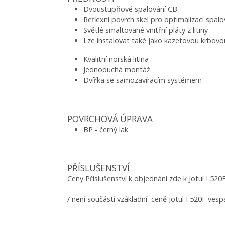
Dvoustupňové spalování CB
Reflexní povrch skel pro optimalizaci spa
Světlé smaltované vnitřní pláty z litiny
Lze instalovat také jako kazetovou krbovo
Kvalitní norská litina
Jednoduchá montáž
Dvířka se samozavíracím systémem
POVRCHOVÁ ÚPRAVA
BP - černý lak
PŘÍSLUŠENSTVÍ
Ceny Příslušenství k objednání zde k Jotul I 520
/ není součástí vzákladní ceně Jotul I 520F ve