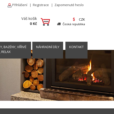
Přihlášení
|
Registrace
|
Zapomenuté heslo
Váš košík
CZK
0 Kč
Česká republika
, BAZÉNY, VÍŘIVÉ
NÁHRADNÍ DÍLY
KONTAKT
, RELAX