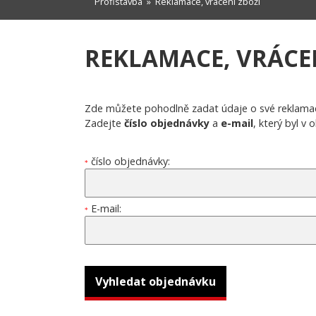
Profistavba
» Reklamace, vrácení zboží
REKLAMACE, VRÁCE
Zde můžete pohodlně zadat údaje o své reklamac
Zadejte
číslo objednávky
a
e-mail
, který byl v
číslo objednávky:
*
E-mail:
*