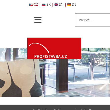
CZ
|
SK
|
EN
|
DE