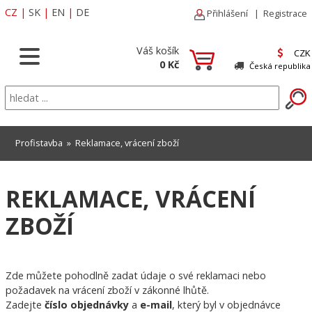
CZ
|
SK
|
EN
|
DE
Přihlášení
|
Registrace
Váš košík
CZK
0 Kč
Česká republika
Profistavba
» Reklamace, vrácení zboží
REKLAMACE, VRÁCENÍ
ZBOŽÍ
Zde můžete pohodlně zadat údaje o své reklamaci nebo
požadavek na vrácení zboží v zákonné lhůtě.
Zadejte
číslo objednávky
a
e-mail
, který byl v objednávce