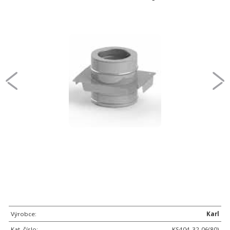
Výrobce:
Karl
Kat. číslo:
KS404-32-06(80)