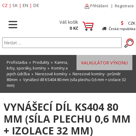
CZ
|
SK
|
EN
|
DE
Přihlášení
|
Registrace
Váš košík
CZK
0 Kč
Česká republika
Profistavba
»
Produkty
»
Kamna,
KALKULÁTOR VÝKONU
krby, sporáky, komíny
»
Komíny a
jejich údržba
»
Nerezové komíny
»
Nerezové komíny - průměr
80mm
» Vynášecí díl KS404 80 mm (síla plechu 0,6 mm + izolace 32
mm)
VYNÁŠECÍ DÍL KS404 80
MM (SÍLA PLECHU 0,6 MM
+ IZOLACE 32 MM)