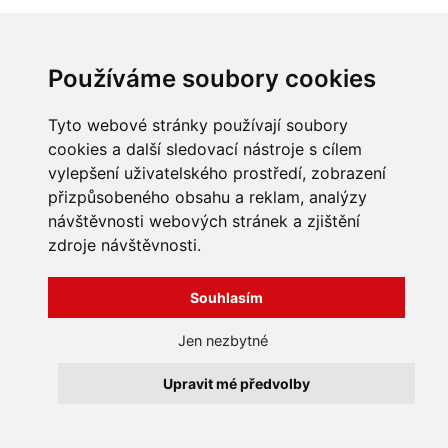
Používáme soubory cookies
Tyto webové stránky používají soubory
cookies a další sledovací nástroje s cílem
vylepšení uživatelského prostředí, zobrazení
přizpůsobeného obsahu a reklam, analýzy
INFORMACE
návštěvnosti webových stránek a zjištění
Obchodní podmínky
zdroje návštěvnosti.
Zpracování a ochrana
osobních údajů
Všechna práva vyhrazena
Souhlasím
Bravura s.r.o. © 2026
Jak nakupovat
O nás
profesionální webové stránky: triangl web
Jen nezbytné
Kontakt
grafika: dwgd
Reklamace, odstoupení od
Upravit mé předvolby
smlouvy