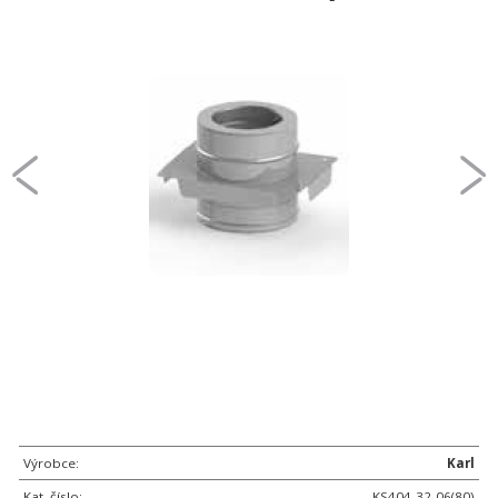
Výrobce:
Karl
Kat. číslo:
KS404-32-06(80)