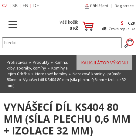
CZ
|
SK
|
EN
|
DE
Přihlášení
|
Registrace
Váš košík
CZK
0 Kč
Česká republika
Profistavba
»
Produkty
»
Kamna,
KALKULÁTOR VÝKONU
krby, sporáky, komíny
»
Komíny a
jejich údržba
»
Nerezové komíny
»
Nerezové komíny - průměr
80mm
» Vynášecí díl KS404 80 mm (síla plechu 0,6 mm + izolace 32
mm)
VYNÁŠECÍ DÍL KS404 80
MM (SÍLA PLECHU 0,6 MM
+ IZOLACE 32 MM)