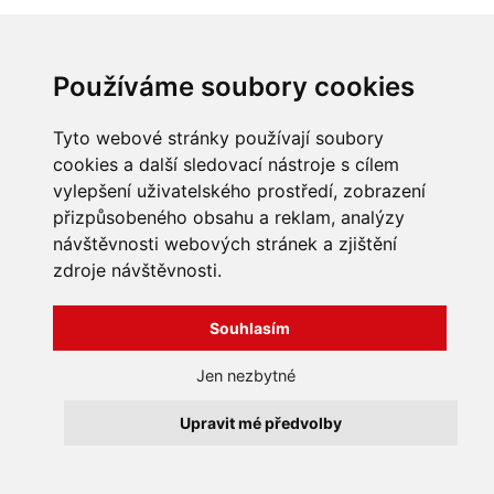
Používáme soubory cookies
Tyto webové stránky používají soubory
cookies a další sledovací nástroje s cílem
vylepšení uživatelského prostředí, zobrazení
přizpůsobeného obsahu a reklam, analýzy
INFORMACE
návštěvnosti webových stránek a zjištění
Obchodní podmínky
zdroje návštěvnosti.
Zpracování a ochrana
osobních údajů
Všechna práva vyhrazena
Souhlasím
Bravura s.r.o. © 2026
Jak nakupovat
O nás
profesionální webové stránky: triangl web
Jen nezbytné
Kontakt
grafika: dwgd
Reklamace, odstoupení od
Upravit mé předvolby
smlouvy