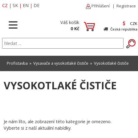
CZ
|
SK
|
EN
|
DE
Přihlášení
|
Registrace
Váš košík
CZK
0 Kč
Česká republika
Profistavba
»
Vysavače a vysokotlaké čističe
»
Vysokotlaké čističe
VYSOKOTLAKÉ ČISTIČE
Je nám líto, ale zobrazení této kategorie je omezeno.
Vyberte si z naší aktuální nabídky.