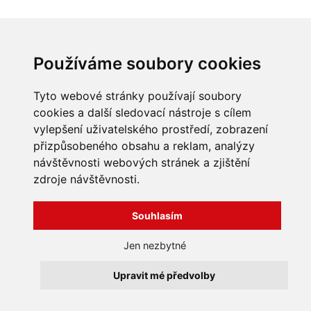
INFORMACE
Používáme soubory cookies
Obchodní podmínky
Zpracování a ochrana
Tyto webové stránky používají soubory
osobních údajů
Všechna práva vyhrazena
cookies a další sledovací nástroje s cílem
Bravura s.r.o. © 2026
Jak nakupovat
vylepšení uživatelského prostředí, zobrazení
O nás
profesionální webové stránky: triangl web
přizpůsobeného obsahu a reklam, analýzy
Kontakt
grafika: dwgd
návštěvnosti webových stránek a zjištění
Reklamace, odstoupení od
smlouvy
zdroje návštěvnosti.
Souhlasím
Jen nezbytné
Upravit mé předvolby