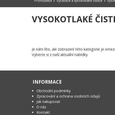
Profistavba
»
Vysavače a vysokotlaké čističe
»
Vysok
VYSOKOTLAKÉ ČIST
Je nám líto, ale zobrazení této kategorie je omez
Vyberte si z naší aktuální nabídky.
INFORMACE
Obchodní podmínky
Zpracování a ochrana osobních údajů
Jak nakupovat
O nás
Kontakt