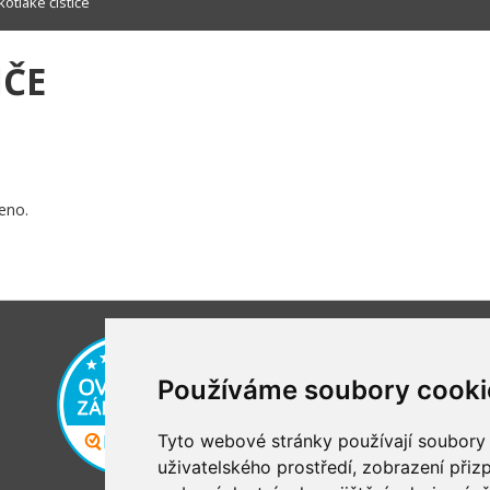
otlaké čističe
IČE
eno.
Používáme soubory cooki
Tyto webové stránky používají soubory c
uživatelského prostředí, zobrazení při