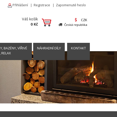
Přihlášení
|
Registrace
|
Zapomenuté heslo
Váš košík
CZK
0 Kč
Česká republika
, BAZÉNY, VÍŘIVÉ
NÁHRADNÍ DÍLY
KONTAKT
, RELAX