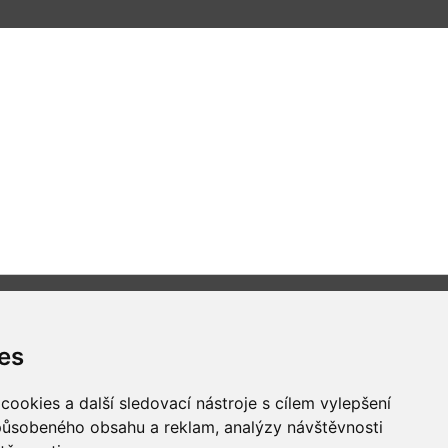
es
Všechna práva vyhrazena
ookies a další sledovací nástroje s cílem vylepšení
Bravura s.r.o. © 2026
způsobeného obsahu a reklam, analýzy návštěvnosti
profesionální webové stránky: triangl web