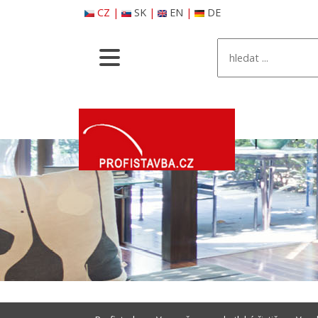
CZ
|
SK
|
EN
|
DE