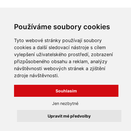
INFORMACE
Používáme soubory cookies
Obchodní podmínky
Zpracování a ochrana
Tyto webové stránky používají soubory
osobních údajů
Všechna práva vyhrazena
cookies a další sledovací nástroje s cílem
Bravura s.r.o. © 2026
Jak nakupovat
vylepšení uživatelského prostředí, zobrazení
O nás
profesionální webové stránky: triangl web
přizpůsobeného obsahu a reklam, analýzy
Kontakt
grafika: dwgd
návštěvnosti webových stránek a zjištění
Reklamace, odstoupení od
smlouvy
zdroje návštěvnosti.
Souhlasím
Jen nezbytné
Upravit mé předvolby