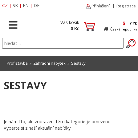
CZ
|
SK
|
EN
|
DE
Přihlášení
|
Registrace
Váš košík
CZK
0 Kč
Česká republika
Profistavba
»
Zahradní nábytek
»
Sestavy
SESTAVY
Je nám líto, ale zobrazení této kategorie je omezeno.
Vyberte si z naší aktuální nabídky.