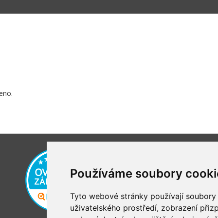
eno.
Používáme soubory cooki
Tyto webové stránky používají soubory c
uživatelského prostředí, zobrazení při