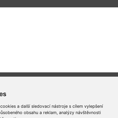
es
Všechna práva vyhrazena
ookies a další sledovací nástroje s cílem vylepšení
Bravura s.r.o. © 2026
způsobeného obsahu a reklam, analýzy návštěvnosti
profesionální webové stránky: triangl web