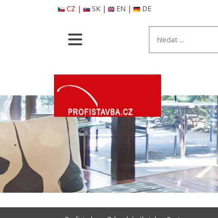
CZ
|
SK
|
EN
|
DE