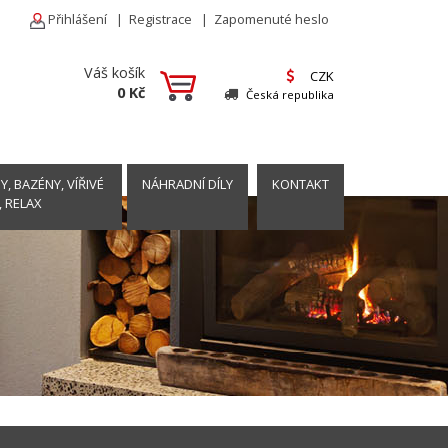
Přihlášení
|
Registrace
|
Zapomenuté heslo
Váš košík
CZK
0 Kč
Česká republika
, BAZÉNY, VÍŘIVÉ
NÁHRADNÍ DÍLY
KONTAKT
, RELAX