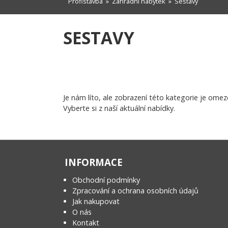
Profistavba
»
Zahradní nábytek
»
Sestavy
SESTAVY
Je nám líto, ale zobrazení této kategorie je omez
Vyberte si z naší aktuální nabídky.
INFORMACE
Obchodní podmínky
Zpracování a ochrana osobních údajů
Jak nakupovat
O nás
Kontakt