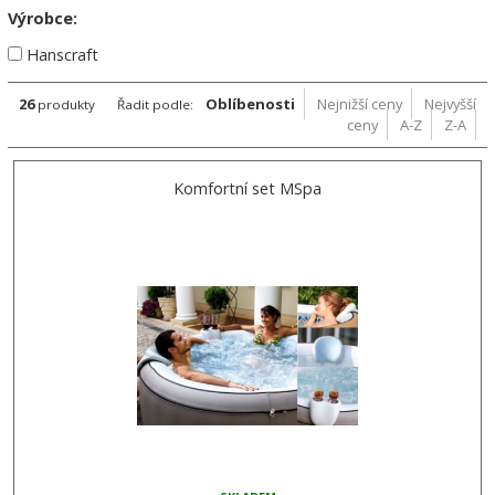
Výrobce:
Hanscraft
26
Oblíbenosti
Nejnižší ceny
Nejvyšší
produkty
Řadit podle:
ceny
A-Z
Z-A
Komfortní set MSpa