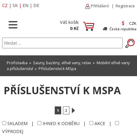
CZ
|
SK
|
EN
|
DE
Přihlášení
|
Registrace
Váš košík
CZK
0 Kč
Česká republika
Profistavba
»
Sauny, bazény, vířivé vany, relax
»
Mobilní vířivé vany
a příslušenství
»
Příslušenství k MSpa
PŘÍSLUŠENSTVÍ K MSPA
1
2
SKLADEM
|
IHNED K ODBĚRU
|
AKCE
|
VÝPRODEJ