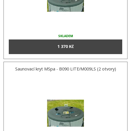
SKLADEM
1 370 Kč
Saunovací kryt MSpa - B090 LITE/M009LS (2 otvory)