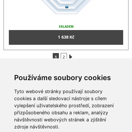
SKLADEM
1 638 Kč
1
2
Používáme soubory cookies
INFORMACE
Tyto webové stránky používají soubory
Obchodní podmínky
cookies a další sledovací nástroje s cílem
Zpracování a ochrana
vylepšení uživatelského prostředí, zobrazení
osobních údajů
Všechna práva vyhrazena
přizpůsobeného obsahu a reklam, analýzy
Bravura s.r.o. © 2026
Jak nakupovat
návštěvnosti webových stránek a zjištění
O nás
profesionální webové stránky: triangl web
zdroje návštěvnosti.
Kontakt
grafika: dwgd