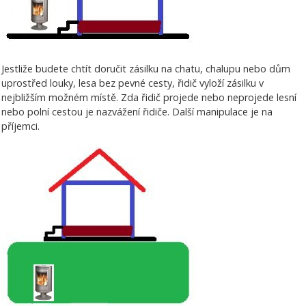
Jestliže budete chtít doručit zásilku na chatu, chalupu nebo dům
uprostřed louky, lesa bez pevné cesty, řidič vyloží zásilku v
nejbližším možném místě. Zda řidič projede nebo neprojede lesní
nebo polní cestou je nazvážení řidiče. Další manipulace je na
příjemci.