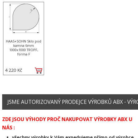
HAAS+SOHN Sklo pod
kamna 6mm
1000x1000 TROPF,
forma F
4 220 Kč
JSME AUTORIZOVANÝ PRODEJCE VÝROBKŮ ABX - VÝRO
ZDE JSOU VÝHODY PROČ NAKUPOVAT VÝROBKY ABX U
NÁS :
všechny výrobky k Vám expedujeme přímo od výrobce