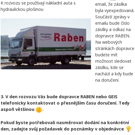
K rozvozu se používají nákladní auta s
email, že zásilka
hydraulickou plošinou
byla vyexpedovaná.
Součástí zprávy v
emailu bude číslo
zásilky a odkaz na
dopravce RABEN.
Na webových
stránkách dopravce
budete mít
možnost sledovat
zásilku, kde se
nachází a kdy bude
na doručení.
3. V den rozvozu Vás bude dopravce RABEN nebo GEIS
telefonicky kontaktovat o přesnějším času doručení. Tedy
aspoň většinou
.
Pokud byste potřebovali nasměrovat dodání na konkrétní
den, zadejte svůj požadavek do poznámky v objednávce