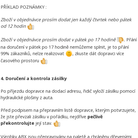
PŘÍKLAD POZNÁMKY :
Zboží v objednávce prosím dodat jen každý čtvrtek nebo pátek
od 12 hodin
Zboží v objednávce prosím dodat v pátek po 17 hodině
.
Přání
na doručení v pátek po 17 hodině nemůžeme splnit, je to přání
99% zákazníků, nelze realizovat
, zkuste dát dopravci více
časového prostoru
4. Doručení a kontrola zásilky
Po příjezdu dopravce na dodací adresu, řidič vyloží zásilku pomocí
hydraulické plošiny z auta.
Před podpisem na přepravním listě dopravce, kterým potvrzujete,
že jste převzali zásilku v pořádku, nejdříve
pečlivě
překontrolujte
její stav.
Výrobky ABX jsou přepravovány na paletě a chráněny dřevenými