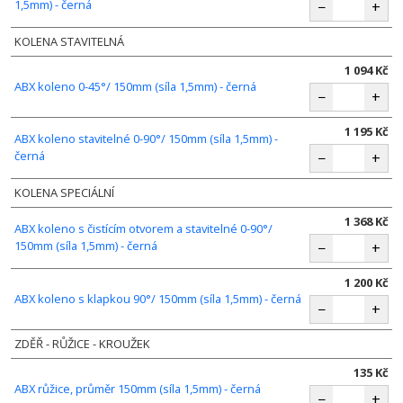
1,5mm) - černá
−
+
KOLENA STAVITELNÁ
1 094 Kč
ABX koleno 0-45°/ 150mm (síla 1,5mm) - černá
−
+
1 195 Kč
ABX koleno stavitelné 0-90°/ 150mm (síla 1,5mm) -
černá
−
+
KOLENA SPECIÁLNÍ
1 368 Kč
ABX koleno s čistícím otvorem a stavitelné 0-90°/
150mm (síla 1,5mm) - černá
−
+
1 200 Kč
ABX koleno s klapkou 90°/ 150mm (síla 1,5mm) - černá
−
+
ZDĚŘ - RŮŽICE - KROUŽEK
135 Kč
ABX růžice, průměr 150mm (síla 1,5mm) - černá
−
+