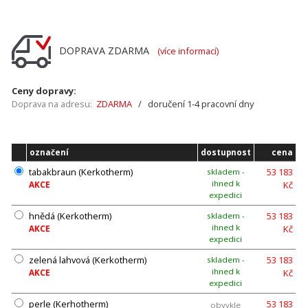
DOPRAVA ZDARMA
(více informací)
Ceny dopravy:
Doprava na adresu:
ZDARMA
/ doručení 1-4 pracovní dny
označení
dostupnost
cena
tabakbraun (Kerkotherm)
53 183
skladem -
ihned k
Kč
AKCE
expedici
hnědá (Kerkotherm)
53 183
skladem -
ihned k
Kč
AKCE
expedici
zelená lahvová (Kerkotherm)
53 183
skladem -
ihned k
Kč
AKCE
expedici
perle (Kerhotherm)
53 183
obvykle