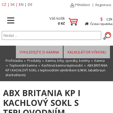
CZ
|
SK
|
EN
|
DE
Přihlášení
|
Registrace
Váš košík
CZK
0 Kč
Česká republika
VYHLEDEJTE SI KAMNA
KALKULÁTOR VÝKONU
Profistavba
»
Produkty
»
Kamna, krby, sporáky, komíny
»
Kamna
»
Teplovodní kamna
»
Kachlová kamna teplovodní
» ABX BRITANIA
KP I KACHLOVÝ SOKL s teplovodním výměníkem 6,9kW, tabakbraun
(Kerkotherm)
ABX BRITANIA KP I
KACHLOVÝ SOKL S
TEPLOVODNÍM