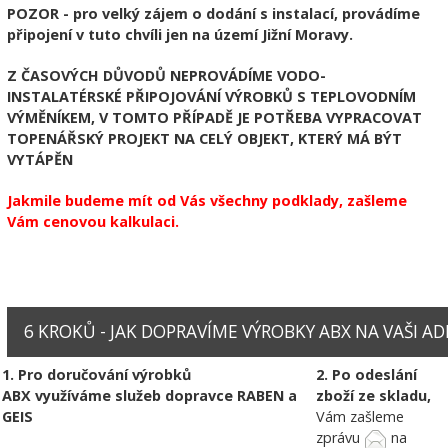
POZOR - pro velký zájem o dodání s instalací, provádíme
připojení v tuto chvíli jen na území Jižní Moravy.
Z ČASOVÝCH DŮVODŮ NEPROVÁDÍME VODO-
INSTALATÉRSKÉ PŘIPOJOVÁNÍ VÝROBKŮ S TEPLOVODNÍM
VÝMĚNÍKEM, V TOMTO PŘÍPADĚ JE POTŘEBA VYPRACOVAT
TOPENÁŘSKÝ PROJEKT NA CELÝ OBJEKT, KTERÝ MÁ BÝT
VYTÁPĚN
Jakmile budeme mít od Vás všechny podklady, zašleme
Vám cenovou kalkulaci.
6 KROKŮ - JAK DOPRAVÍME VÝROBKY ABX NA VAŠI ADRE
1. Pro doručování výrobků
2. Po odeslání
ABX využíváme služeb dopravce RABEN a
zboží ze skladu,
GEIS
Vám zašleme
zprávu
na