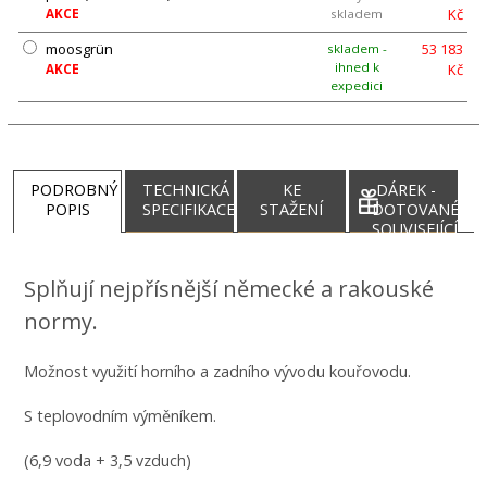
Kč
AKCE
skladem
moosgrün
53 183
skladem -
ihned k
Kč
AKCE
expedici
PODROBNÝ
TECHNICKÁ
KE
DÁREK -
POPIS
SPECIFIKACE
STAŽENÍ
DOTOVANÉ
SOUVISEJÍCÍ
PRODUKTY
Splňují nejpřísnější německé a rakouské
normy.
Možnost využití horního a zadního vývodu kouřovodu.
S teplovodním výměníkem.
(6,9 voda + 3,5 vzduch)