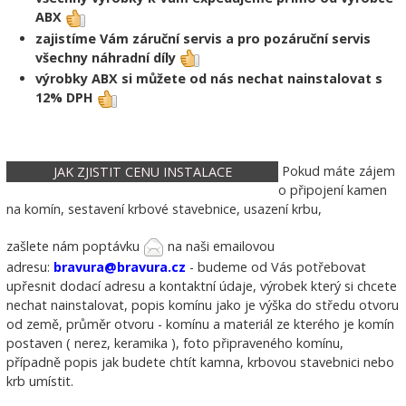
ABX
zajistíme Vám záruční servis a pro pozáruční servis
všechny náhradní díly
výrobky ABX si můžete od nás nechat nainstalovat s
12% DPH
Pokud máte zájem
JAK ZJISTIT CENU INSTALACE
o připojení kamen
na komín, sestavení krbové stavebnice, usazení krbu,
zašlete nám poptávku
na naši emailovou
adresu:
bravura@bravura.cz
- budeme od Vás potřebovat
upřesnit dodací adresu a kontaktní údaje, výrobek který si chcete
nechat nainstalovat, popis komínu jako je výška do středu otvoru
od země, průměr otvoru - komínu a materiál ze kterého je komín
postaven ( nerez, keramika ), foto připraveného komínu,
případně popis jak budete chtít kamna, krbovou stavebnici nebo
krb umístit.