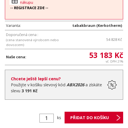
nákupu
-- REGISTRACE ZDE --
Varianta:
tabakbraun (Kerkotherm)
Doporučená cena :
54 828 Kč
(cena stanovená výrobcem nebo
dovozcem)
53 183 Kč
Naše cena:
vč. DPH 21%
Chcete ještě lepší cenu?
Použijte v košíku slevový kód
ABX2026
a získáte
slevu
3 191 Kč
ks