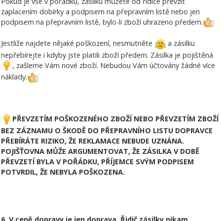
Pokud je vše v pořádku, zásilku můžete od řidiče převzít
zaplacením dobírky a podpisem na přepravním listě nebo jen
podpisem na přepravním listě, bylo-li zboží uhrazeno předem.
Jestliže najdete nějaké poškození, nesmutněte
a zásilku
nepřebírejte i kdyby jste platili zboží předem. Zásilka je pojištěná
, zašleme Vám nové zboží. Nebudou Vám účtovány žádné více
náklady.
PŘEVZETÍM POŠKOZENÉHO ZBOŽÍ NEBO PŘEVZETÍM ZBOŽÍ
BEZ ZÁZNAMU O ŠKODĚ DO PŘEPRAVNÍHO LISTU DOPRAVCE
PŘEBÍRÁTE RIZIKO, ŽE REKLAMACE NEBUDE UZNÁNA.
POJIŠŤOVNA MŮŽE ARGUMENTOVAT, ŽE ZÁSILKA V DOBĚ
PŘEVZETÍ BYLA V POŘÁDKU, PŘÍJEMCE SVÝM PODPISEM
POTVRDIL, ŽE NEBYLA POŠKOZENA.
6. V ceně dopravy je jen doprava. Řidič zásilky nikam