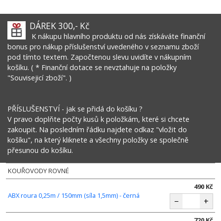
DÁREK 300,- Kč
K nákupu hlavního produktu od nás získáváte finanční
bonus pro nákup příslušenství uvedeného v seznamu zboží
pod tímto textem. Započtenou slevu uvidíte v nákupním
košíku. ( * Finanční dotace se nevztahuje na položky
"Souvisejicí zboží". )
PŘÍSLUŠENSTVÍ - jak se přidá do košíku ?
V pravo doplňte počty kusů k položkám, které si chcete
zakoupit. Na posledním řádku najdete odkaz "vložit do
košíku", na který kliknete a všechny položky se společně
přesunou do košíku.
KOUŘOVODY ROVNÉ
490 Kč
ABX roura 0,25m / 150mm (síla 1,5mm) - černá
−
+
720 Kč