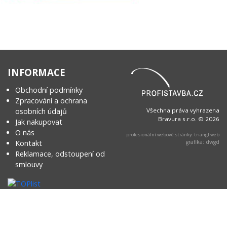
INFORMACE
Obchodní podmínky
Zpracování a ochrana
osobních údajů
Všechna práva vyhrazena
Bravura s.r.o. © 2026
Jak nakupovat
O nás
profesionální webové stránky: triangl web
Kontakt
grafika: dwgd
Reklamace, odstoupení od
smlouvy