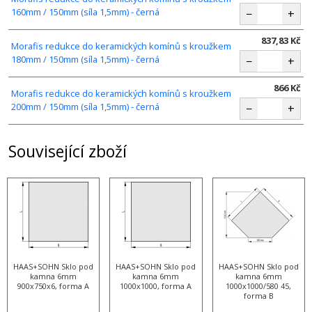
160mm / 150mm (síla 1,5mm) - černá
−
+
837,83 Kč
Morafis redukce do keramických komínů s kroužkem
180mm / 150mm (síla 1,5mm) - černá
−
+
866 Kč
Morafis redukce do keramických komínů s kroužkem
200mm / 150mm (síla 1,5mm) - černá
−
+
Související zboží
HAAS+SOHN Sklo pod
HAAS+SOHN Sklo pod
HAAS+SOHN Sklo pod
kamna 6mm
kamna 6mm
kamna 6mm
900x750x6, forma A
1000x1000, forma A
1000x1000/580 45,
forma B