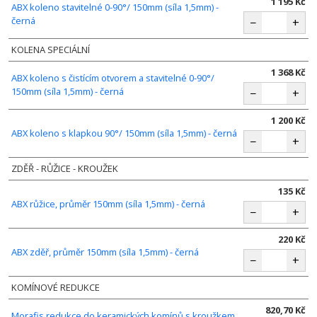
1 195 Kč
ABX koleno stavitelné 0-90°/ 150mm (síla 1,5mm) -
černá
−
+
KOLENA SPECIÁLNÍ
1 368 Kč
ABX koleno s čistícím otvorem a stavitelné 0-90°/
150mm (síla 1,5mm) - černá
−
+
1 200 Kč
ABX koleno s klapkou 90°/ 150mm (síla 1,5mm) - černá
−
+
ZDĚŘ - RŮŽICE - KROUŽEK
135 Kč
ABX růžice, průměr 150mm (síla 1,5mm) - černá
−
+
220 Kč
ABX zděř, průměr 150mm (síla 1,5mm) - černá
−
+
KOMÍNOVÉ REDUKCE
820,70 Kč
Morafis redukce do keramických komínů s kroužkem