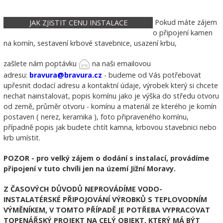
Pokud máte zájem
JAK ZJISTIT CENU INSTALACE
o připojení kamen
na komín, sestavení krbové stavebnice, usazení krbu,
zašlete nám poptávku
na naši emailovou
adresu:
bravura@bravura.cz
- budeme od Vás potřebovat
upřesnit dodací adresu a kontaktní údaje, výrobek který si chcete
nechat nainstalovat, popis komínu jako je výška do středu otvoru
od země, průměr otvoru - komínu a materiál ze kterého je komín
postaven ( nerez, keramika ), foto připraveného komínu,
případně popis jak budete chtít kamna, krbovou stavebnici nebo
krb umístit.
POZOR - pro velký zájem o dodání s instalací, provádíme
připojení v tuto chvíli jen na území Jižní Moravy.
Z ČASOVÝCH DŮVODŮ NEPROVÁDÍME VODO-
INSTALATÉRSKÉ PŘIPOJOVÁNÍ VÝROBKŮ S TEPLOVODNÍM
VÝMĚNÍKEM, V TOMTO PŘÍPADĚ JE POTŘEBA VYPRACOVAT
TOPENÁŘSKÝ PROJEKT NA CELÝ OBJEKT, KTERÝ MÁ BÝT