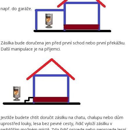
např. do garáže.
Zásilka bude doručena jen před první schod nebo první překážku.
Další manipulace je na příjemci.
Jestliže budete chtít doručit zásilku na chatu, chalupu nebo dům
uprostřed louky, lesa bez pevné cesty, řidič vyloží zásilku v
nejbližším možném místě. Zda řidič projede nebo neprojede lesní