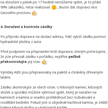
na doručení v pátek po 17 hodině nemůžeme splnit, je to přání
99% zákazníků, nelze realizovat
, zkuste dát dopravci více
časového prostoru
4. Doručení a kontrola zásilky
Po příjezdu dopravce na dodací adresu, řidič vyloží zásilku pomocí
hydraulické plošiny z auta.
Před podpisem na přepravním listě dopravce, kterým potvrzujete,
že jste převzali zásilku v pořádku, nejdříve
pečlivě
překontrolujte
její stav.
Výrobky ABX jsou přepravovány na paletě a chráněny dřevenými
latěmi.
Zásilku zkontrolujte ze všech stran. U krbových kamen, krbových
vložek a sporáků můžete vyhrnout igelit, který je natažen na
kamnech a kamna si snadno prohlédnout bez rozbalování a
rozdělání bednění. Pokud jste si objednali kachlová kamna, je zvlášť
balena krbová vložka a v kartonech kachle.