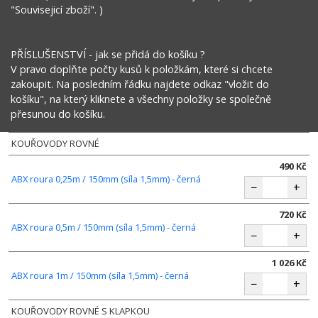
"Souvisejicí zboží". )
PŘÍSLUŠENSTVÍ - jak se přidá do košíku ?
V pravo doplňte počty kusů k položkám, které si chcete
zakoupit. Na posledním řádku najdete odkaz "vložit do
košíku", na který kliknete a všechny položky se společně
přesunou do košíku.
KOUŘOVODY ROVNÉ
490 Kč
ABX roura 0,25m / 150mm (síla 1,5mm) - černá
−
+
720 Kč
ABX roura 0,5m / 150mm (síla 1,5mm) - černá
−
+
1 026 Kč
ABX roura 1m / 150mm (síla 1,5mm) - černá
−
+
KOUŘOVODY ROVNÉ S KLAPKOU