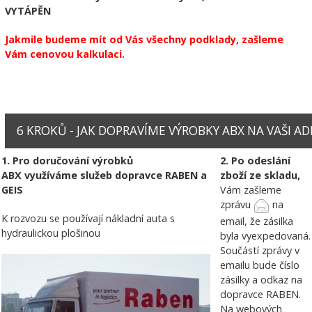
VYTÁPĚN
Jakmile budeme mít od Vás všechny podklady, zašleme
Vám cenovou kalkulaci.
6 KROKŮ - JAK DOPRAVÍME VÝROBKY ABX NA VAŠI ADRE
1. Pro doručování výrobků
2. Po odeslání
ABX využíváme služeb dopravce RABEN a
zboží ze skladu,
GEIS
Vám zašleme
zprávu
na
K rozvozu se používají nákladní auta s
email, že zásilka
hydraulickou plošinou
byla vyexpedovaná.
Součástí zprávy v
emailu bude číslo
zásilky a odkaz na
dopravce RABEN.
Na webových