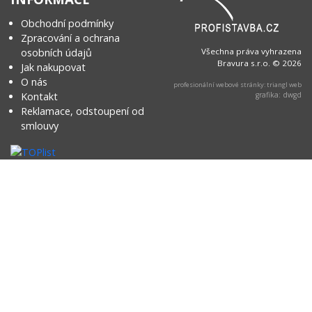
Obchodní podmínky
Zpracování a ochrana
osobních údajů
Všechna práva vyhrazena
Bravura s.r.o. © 2026
Jak nakupovat
O nás
profesionální webové stránky: triangl web
Kontakt
grafika: dwgd
Reklamace, odstoupení od
smlouvy