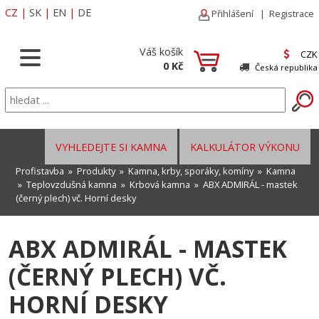
CZ
|
SK
|
EN
|
DE
Přihlášení
|
Registrace
Váš košík
CZK
0 Kč
Česká republika
VYHLEDEJTE SI KAMNA
KALKULÁTOR VÝKONU
Profistavba
»
Produkty
»
Kamna, krby, sporáky, komíny
»
Kamna
»
Teplovzdušná kamna
»
Krbová kamna
» ABX ADMIRÁL - mastek
(černý plech) vč. Horní desky
ABX ADMIRÁL - MASTEK
(ČERNÝ PLECH) VČ.
HORNÍ DESKY