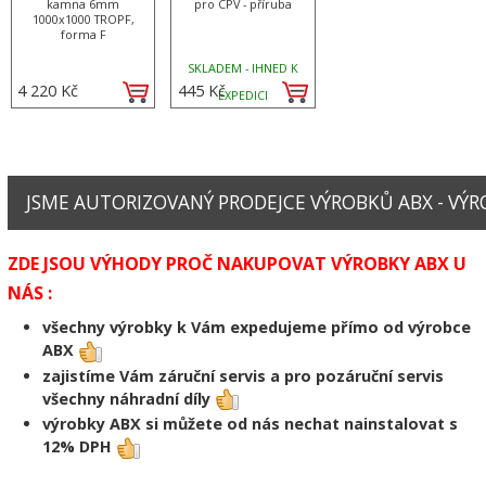
kamna 6mm
pro CPV - příruba
1000x1000 TROPF,
forma F
SKLADEM - IHNED K
4 220 Kč
445 Kč
EXPEDICI
JSME AUTORIZOVANÝ PRODEJCE VÝROBKŮ ABX - VÝRO
ZDE JSOU VÝHODY PROČ NAKUPOVAT VÝROBKY ABX U
NÁS :
všechny výrobky k Vám expedujeme přímo od výrobce
ABX
zajistíme Vám záruční servis a pro pozáruční servis
všechny náhradní díly
výrobky ABX si můžete od nás nechat nainstalovat s
12% DPH