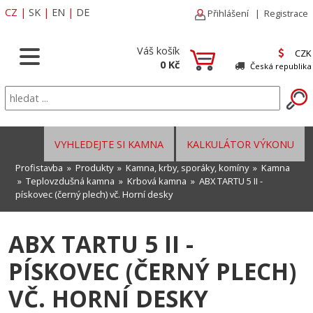
CZ
|
SK
|
EN
|
DE
Přihlášení
|
Registrace
Váš košík
CZK
0 Kč
Česká republika
VYHLEDEJTE SI KAMNA
KALKULÁTOR VÝKONU
Profistavba
»
Produkty
»
Kamna, krby, sporáky, komíny
»
Kamna
»
Teplovzdušná kamna
»
Krbová kamna
» ABX TARTU 5 II -
pískovec (černý plech) vč. Horní desky
ABX TARTU 5 II -
PÍSKOVEC (ČERNÝ PLECH)
VČ. HORNÍ DESKY