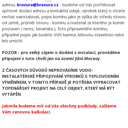
adresu:
bravura@bravura.cz
- budeme od Vás potřebovat
upřesnit dodací adresu a kontaktní údaje, výrobek který si chcete
nechat nainstalovat, popis komínu jako je výška do středu otvoru
od země, průměr otvoru - komínu a materiál ze kterého je komín
postaven ( nerez, keramika ), foto připraveného komínu,
případně popis jak budete chtít kamna, krbovou stavebnici nebo
krb umístit.
POZOR - pro velký zájem o dodání s instalací, provádíme
připojení v tuto chvíli jen na území Jižní Moravy.
Z ČASOVÝCH DŮVODŮ NEPROVÁDÍME VODO-
INSTALATÉRSKÉ PŘIPOJOVÁNÍ VÝROBKŮ S TEPLOVODNÍM
VÝMĚNÍKEM, V TOMTO PŘÍPADĚ JE POTŘEBA VYPRACOVAT
TOPENÁŘSKÝ PROJEKT NA CELÝ OBJEKT, KTERÝ MÁ BÝT
VYTÁPĚN
Jakmile budeme mít od Vás všechny podklady, zašleme
Vám cenovou kalkulaci.