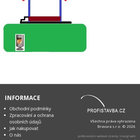
INFORMACE
Obchodní podmínky
Zpracování a ochrana
osobních údajů
Všechna práva vyhrazena
Bravura s.r.o. © 2026
Jak nakupovat
O nás
profesionální webové stránky: triangl web