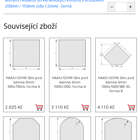
Morafis redukce do keramických komínů s kroužkem
200mm / 150mm (síla 1,5mm) - černá
−
+
Související zboží
HAAS+SOHN Sklo pod
HAAS+SOHN Sklo pod
HAAS+SOHN Sklo pod
kamna 6mm
kamna 6mm
kamna 6mm
900x750x6, forma A
1000x1000, forma A
1000x1000/580 45,
forma B
2 635 Kč
3 110 Kč
4 110 Kč