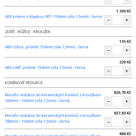
1 200 Kč
ABX koleno s klapkou 90°/ 150mm (síla 1,5mm) - černá
−
+
ZDĚŘ - RŮŽICE - KROUŽEK
135 Kč
ABX růžice, průměr 150mm (síla 1,5mm) - černá
−
+
220 Kč
ABX zděř, průměr 150mm (síla 1,5mm) - černá
−
+
KOMÍNOVÉ REDUKCE
820,70 Kč
Morafis redukce do keramických komínů s kroužkem
160mm / 150mm (síla 1,5mm) - černá
−
+
837,83 Kč
Morafis redukce do keramických komínů s kroužkem
180mm / 150mm (síla 1,5mm) - černá
−
+
866 Kč