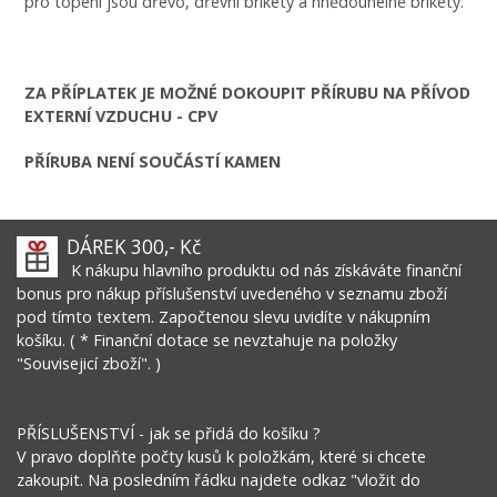
pro topení jsou dřevo, dřevní brikety a hnědouhelné brikety.
ZA PŘÍPLATEK JE MOŽNÉ DOKOUPIT PŘÍRUBU NA PŘÍVOD
EXTERNÍ VZDUCHU - CPV
PŘÍRUBA NENÍ SOUČÁSTÍ KAMEN
DÁREK 300,- Kč
K nákupu hlavního produktu od nás získáváte finanční
bonus pro nákup příslušenství uvedeného v seznamu zboží
pod tímto textem. Započtenou slevu uvidíte v nákupním
košíku. ( * Finanční dotace se nevztahuje na položky
"Souvisejicí zboží". )
PŘÍSLUŠENSTVÍ - jak se přidá do košíku ?
V pravo doplňte počty kusů k položkám, které si chcete
zakoupit. Na posledním řádku najdete odkaz "vložit do