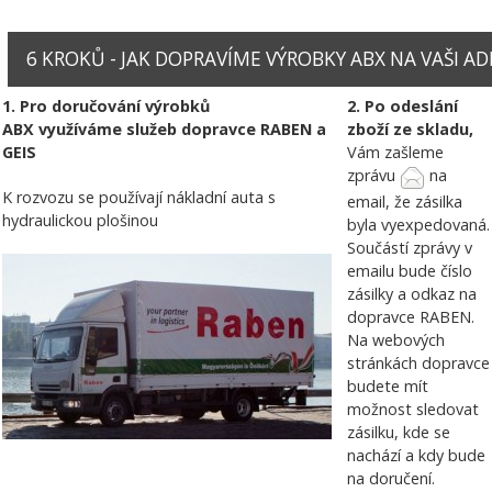
6 KROKŮ - JAK DOPRAVÍME VÝROBKY ABX NA VAŠI ADRE
1. Pro doručování výrobků
2. Po odeslání
ABX využíváme služeb dopravce RABEN a
zboží ze skladu,
GEIS
Vám zašleme
zprávu
na
K rozvozu se používají nákladní auta s
email, že zásilka
hydraulickou plošinou
byla vyexpedovaná.
Součástí zprávy v
emailu bude číslo
zásilky a odkaz na
dopravce RABEN.
Na webových
stránkách dopravce
budete mít
možnost sledovat
zásilku, kde se
nachází a kdy bude
na doručení.