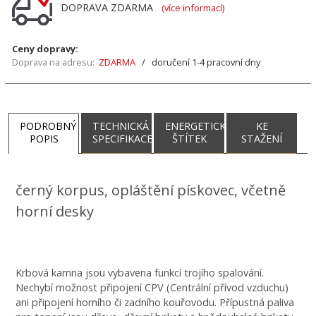
DOPRAVA ZDARMA
(více informací)
Ceny dopravy:
Doprava na adresu:
ZDARMA
/ doručení 1-4 pracovní dny
PODROBNÝ
TECHNICKÁ
ENERGETICKÝ
KE
POPIS
SPECIFIKACE
ŠTÍTEK
STAŽENÍ
DÁREK -
DOTOVANÉ
černý korpus, opláštění pískovec, včetně
SOUVISEJÍCÍ
PRODUKTY
horní desky
Krbová kamna jsou vybavena funkcí trojího spalování.
Nechybí možnost připojení CPV (Centrální přívod vzduchu)
ani připojení horního či zadního kouřovodu. Přípustná paliva