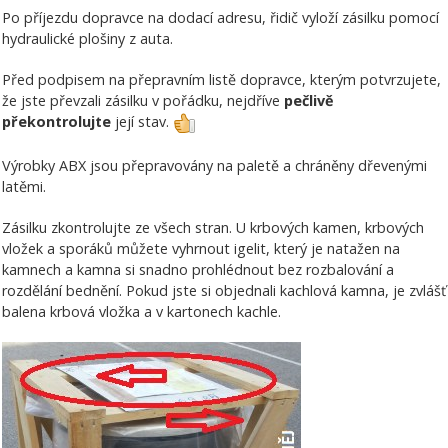
Po příjezdu dopravce na dodací adresu, řidič vyloží zásilku pomocí
hydraulické plošiny z auta.
Před podpisem na přepravním listě dopravce, kterým potvrzujete,
že jste převzali zásilku v pořádku, nejdříve
pečlivě
překontrolujte
její stav.
Výrobky ABX jsou přepravovány na paletě a chráněny dřevenými
latěmi.
Zásilku zkontrolujte ze všech stran. U krbových kamen, krbových
vložek a sporáků můžete vyhrnout igelit, který je natažen na
kamnech a kamna si snadno prohlédnout bez rozbalování a
rozdělání bednění. Pokud jste si objednali kachlová kamna, je zvlášť
balena krbová vložka a v kartonech kachle.