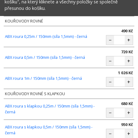
košíku", na který kliknete a všechny položky se společně
přesunou do košíku.
KOUŘOVODY ROVNÉ
490 Kč
ABX roura 0,25m / 150mm (síla 1,5mm) - černá
−
+
720 Kč
ABX roura 0,5m / 150mm (síla 1,5mm) - černá
−
+
1 026 Kč
ABX roura 1m / 150mm (síla 1,5mm) - černá
−
+
KOUŘOVODY ROVNÉ S KLAPKOU
680 Kč
ABX roura s klapkou 0,25m / 150mm (síla 1,5mm) -
černá
−
+
950 Kč
ABX roura s klapkou 0,5m / 150mm (síla 1,5mm) -
černá
−
+