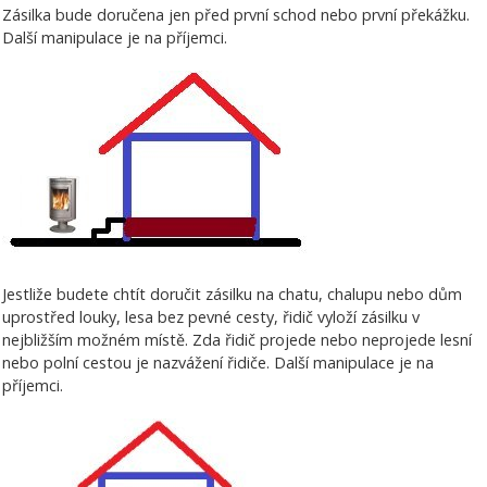
Zásilka bude doručena jen před první schod nebo první překážku.
Další manipulace je na příjemci.
Jestliže budete chtít doručit zásilku na chatu, chalupu nebo dům
uprostřed louky, lesa bez pevné cesty, řidič vyloží zásilku v
nejbližším možném místě. Zda řidič projede nebo neprojede lesní
nebo polní cestou je nazvážení řidiče. Další manipulace je na
příjemci.