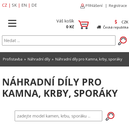
CZ
|
SK
|
EN
|
DE
Přihlášení
|
Registrace
Váš košík
CZK
0 Kč
Česká republika
Profistavba
»
Náhradní díly
» Náhradní díly pro Kamna, krby, sporáky
NÁHRADNÍ DÍLY PRO
KAMNA, KRBY, SPORÁKY