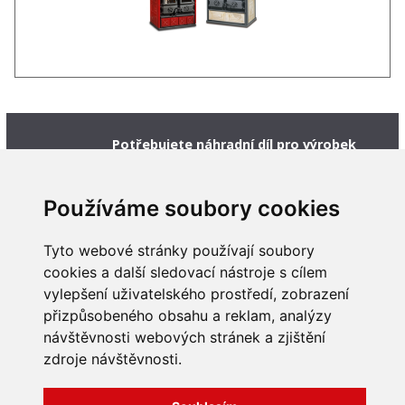
Potřebujete náhradní díl pro výrobek
značky La Nordica, který zde není
zobrazen?
Napište nám a my se pokusíme náhradní díl
Používáme soubory cookies
pro vás zajistit.
Tyto webové stránky používají soubory
Poptat náhradní díl
cookies a další sledovací nástroje s cílem
vylepšení uživatelského prostředí, zobrazení
přizpůsobeného obsahu a reklam, analýzy
návštěvnosti webových stránek a zjištění
zdroje návštěvnosti.